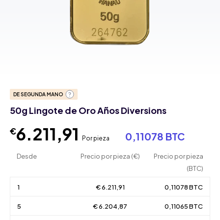
DE SEGUNDA MANO
50g Lingote de Oro Años Diversions
6.211,91
€
0,11078 BTC
Por pieza
Desde
Precio por pieza (€)
Precio por pieza
(BTC)
1
€ 6.211,91
0,11078 BTC
5
€ 6.204,87
0,11065 BTC