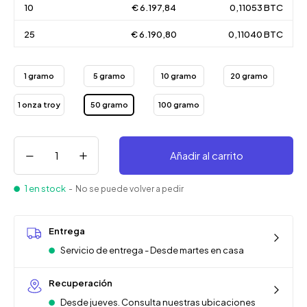
10
€ 6.197,84
0,11053 BTC
25
€ 6.190,80
0,11040 BTC
1 gramo
5 gramo
10 gramo
20 gramo
1 onza troy
50 gramo
100 gramo
Añadir al carrito
1 en stock
- No se puede volver a pedir
Entrega
Servicio de entrega - Desde martes en casa
Recuperación
Desde jueves. Consulta nuestras ubicaciones