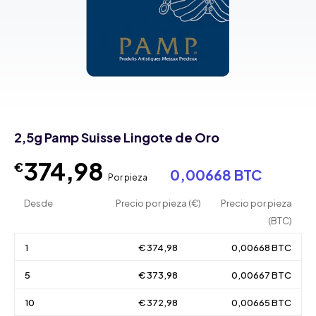
2,5g Pamp Suisse Lingote de Oro
374,98
€
0,00668 BTC
Por pieza
Desde
Precio por pieza (€)
Precio por pieza
(BTC)
1
€ 374,98
0,00668 BTC
5
€ 373,98
0,00667 BTC
10
€ 372,98
0,00665 BTC