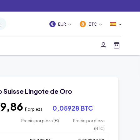
EUR
BTC
 Suisse Lingote de Oro
09,86
0,05928 BTC
Por pieza
Precio por pieza (€)
Precio por pieza
(BTC)