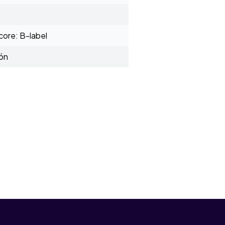
ore: B-label
ión