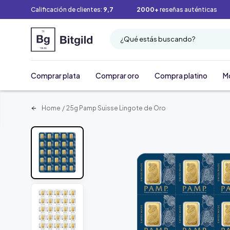
Calificación de clientes:
9,7
2000+
reseñas auténticas
¿Qué estás buscando?
Comprar plata
Comprar oro
Compra platino
M
Home
/
25g Pamp Suisse Lingote de Oro