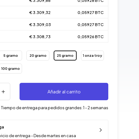
€ 3.309,86
0,05928 BTC
€ 3.309,32
0,05927 BTC
€ 3.309,03
0,05927 BTC
€ 3.308,73
0,05926 BTC
5 gramo
20 gramo
25 gramo
1 onza troy
100 gramo
Añadir al carrito
-
Tiempo de entrega para pedidos grandes: 1 - 2 semanas
ga
vicio de entrega - Desde martes en casa