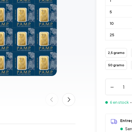
1
5
10
25
2,5 gramo
50 gramo
6 en stock
Entre
Ser