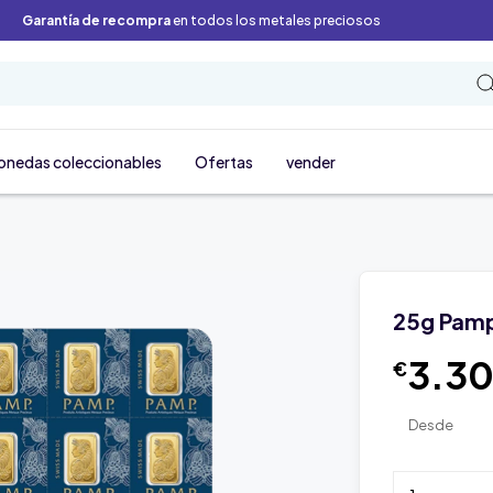
Garantía de recompra
en todos los metales preciosos
onedas coleccionables
Ofertas
vender
25g Pamp
3.3
€
Desde