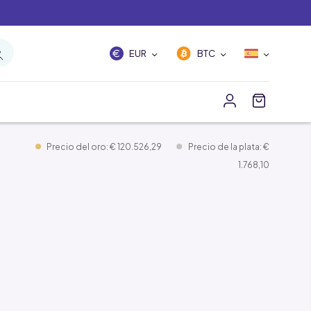
EUR
BTC
Precio del oro: € 120.526,29
Precio de la plata: €
1.768,10