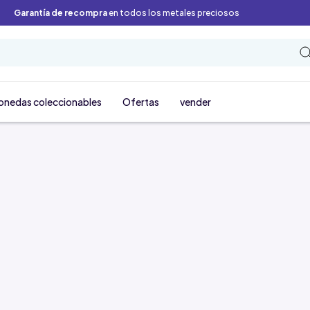
Garantía de recompra
en todos los metales preciosos
onedas coleccionables
Ofertas
vender