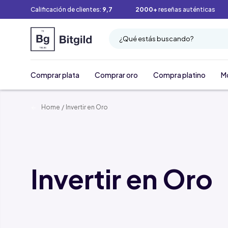
Calificación de clientes:
9,7
2000+
reseñas auténticas
¿Qué estás buscando?
Comprar plata
Comprar oro
Compra platino
M
Home
/
Invertir en Oro
Invertir en Oro