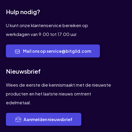
op die aansluit op uw criteria.
Hulp nodig?
Toch liever persoonlijk advies? Dit is
ook mogelijk bij The Silver Mountain. Wij
U kunt onze klantenservice bereiken op
zijn gevestigd in Baarn en Den Haag. Op
werkdagen van 9.00 tot 17.00 uur.
beide locaties kunt een afspraak in
Mail ons op service@bitgild.com
plannen voor een oriënterend gesprek.
Nieuwsbrief
Wees de eerste die kennismaakt met de nieuwste
producten en het laatste nieuws omtrent
edelmetaal.
Aanmelden nieuwsbrief