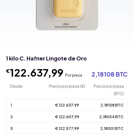
1 kilo C. Hafner Lingote de Oro
122.637,99
€
2,18108 BTC
Por pieza
Desde
Precio por pieza (€)
Precio por pieza
(BTC)
1
€ 122.637,99
2,18108 BTC
2
€ 122.607,99
2,18054 BTC
5
€ 122.577,99
2,18001 BTC