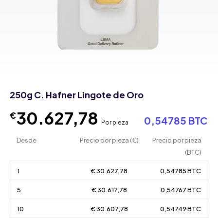
250g C. Hafner Lingote de Oro
30.627,78
€
0,54785 BTC
Por pieza
Desde
Precio por pieza (€)
Precio por pieza
(BTC)
1
€ 30.627,78
0,54785 BTC
5
€ 30.617,78
0,54767 BTC
10
€ 30.607,78
0,54749 BTC