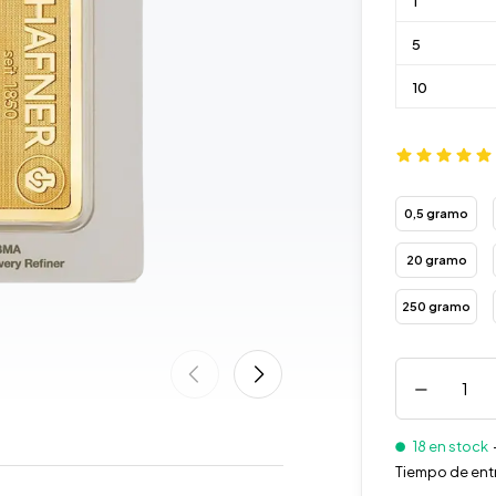
1
5
10
0,5 gramo
20 gramo
250 gramo
18 en stock
Tiempo de ent