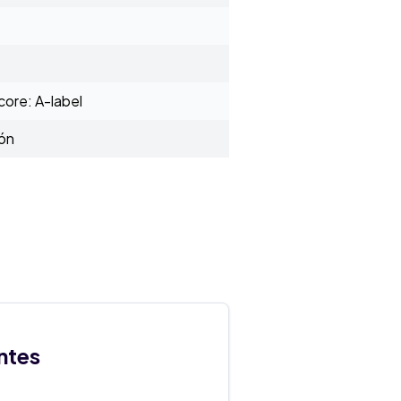
ore: A-label
ión
ntes