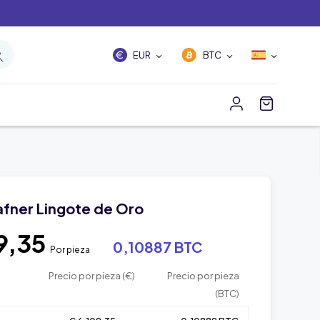
EUR
BTC
afner Lingote de Oro
9,35
0,10887 BTC
Por pieza
Precio por pieza (€)
Precio por pieza
(BTC)