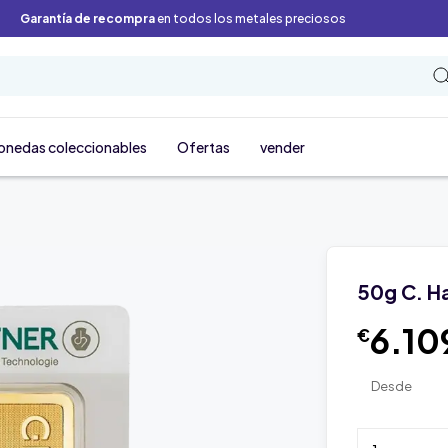
Garantía de recompra
en todos los metales preciosos
onedas coleccionables
Ofertas
vender
50g C. H
6.10
€
Desde