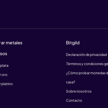
ar metales
Bitgild
osos
Declaración de privacidad
Términos y condiciones ge
plata
¿Cómo probar monedas d
 oro
casa?
 platino
Sobre nosotros
Contacto