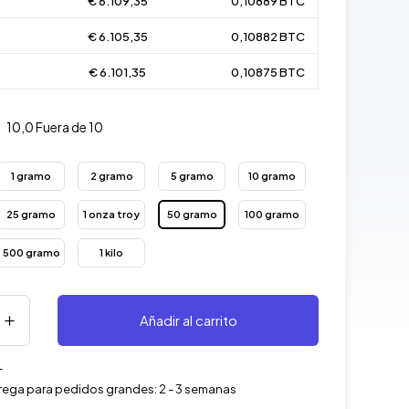
€ 6.109,35
0,10889 BTC
€ 6.105,35
0,10882 BTC
€ 6.101,35
0,10875 BTC
10,0
Fuera de 10
1 gramo
2 gramo
5 gramo
10 gramo
25 gramo
1 onza troy
50 gramo
100 gramo
500 gramo
1 kilo
Añadir al carrito
-
rega para pedidos grandes: 2 - 3 semanas