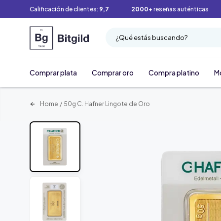
Calificación de clientes:
9,7
2000+
reseñas auténticas
¿Qué estás buscando?
Comprar plata
Comprar oro
Compra platino
M
Home
/
50g C. Hafner Lingote de Oro