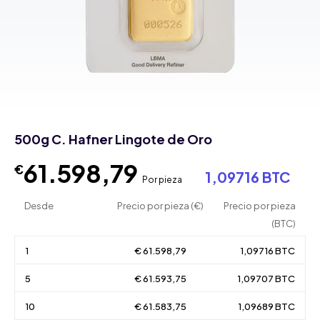
500g C. Hafner Lingote de Oro
61.598,79
€
1,09716 BTC
Por pieza
Desde
Precio por pieza (€)
Precio por pieza
(BTC)
1
€ 61.598,79
1,09716 BTC
5
€ 61.593,75
1,09707 BTC
10
€ 61.583,75
1,09689 BTC