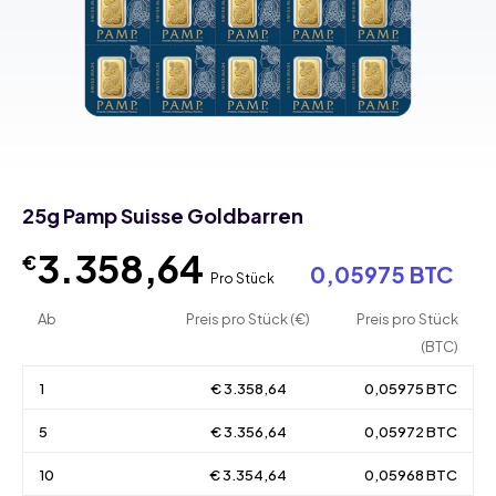
25g Pamp Suisse Goldbarren
3.358,64
€
0,05975 BTC
Pro Stück
Ab
Preis pro Stück (€)
Preis pro Stück
(BTC)
1
€ 3.358,64
0,05975 BTC
5
€ 3.356,64
0,05972 BTC
10
€ 3.354,64
0,05968 BTC