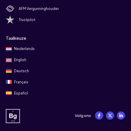
AFM Vergunninghouder
Trustpilot
Taalkeuze
Nederlands
English
Deutsch
Français
Español
Volg ons