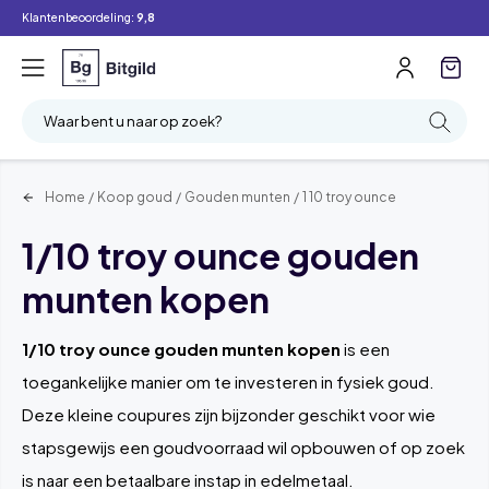
Klantenbeoordeling:
9,8
Filter
Zoeken
Waar bent u naar op zoek?
Home
/
Koop goud
/
Gouden munten
/
1 10 troy ounce
1/10 troy ounce gouden
munten kopen
1/10 troy ounce gouden munten kopen
is een
toegankelijke manier om te investeren in fysiek goud.
Deze kleine coupures zijn bijzonder geschikt voor wie
stapsgewijs een goudvoorraad wil opbouwen of op zoek
is naar een betaalbare instap in edelmetaal.