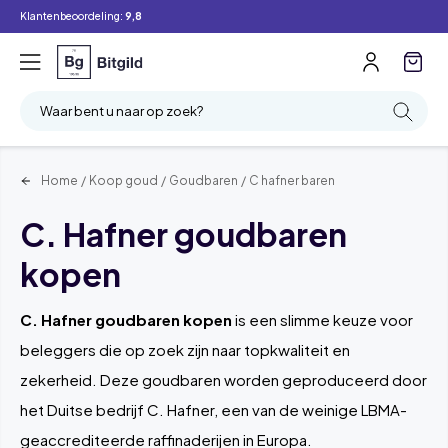
Klantenbeoordeling:
9,8
Filter
Zoeken
Waar bent u naar op zoek?
Home
/
Koop goud
/
Goudbaren
/
C hafner baren
C. Hafner goudbaren
kopen
C. Hafner goudbaren kopen
is een slimme keuze voor
beleggers die op zoek zijn naar topkwaliteit en
zekerheid. Deze goudbaren worden geproduceerd door
het Duitse bedrijf C. Hafner, een van de weinige LBMA-
geaccrediteerde raffinaderijen in Europa.