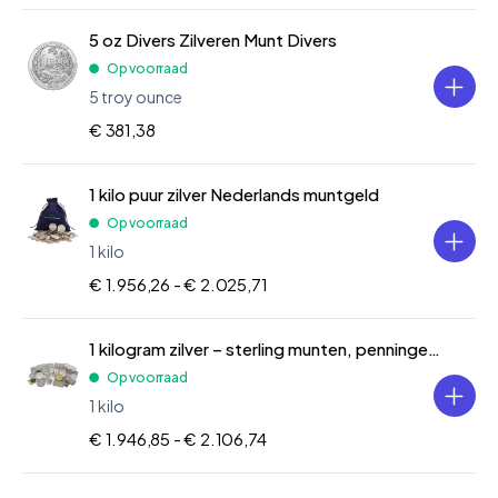
5 oz Divers Zilveren Munt Divers
Op voorraad
5 troy ounce
€ 381,38
1 kilo puur zilver Nederlands muntgeld
Op voorraad
1 kilo
€ 1.956,26 -
€ 2.025,71
1 kilogram zilver – sterling munten, penningen en baren
Op voorraad
1 kilo
€ 1.946,85 -
€ 2.106,74