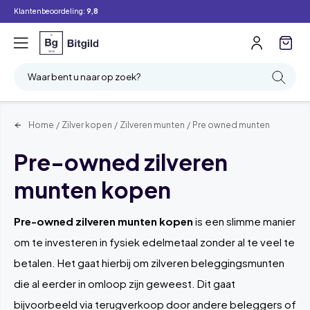
Klantenbeoordeling:
9,8
Filter
Zoeken
Waar bent u naar op zoek?
Home
/
Zilver kopen
/
Zilveren munten
/
Pre owned munten
Pre-owned zilveren
munten kopen
Pre-owned zilveren munten kopen
is een slimme manier
om te investeren in fysiek edelmetaal zonder al te veel te
betalen. Het gaat hierbij om zilveren beleggingsmunten
die al eerder in omloop zijn geweest. Dit gaat
bijvoorbeeld via terugverkoop door andere beleggers of