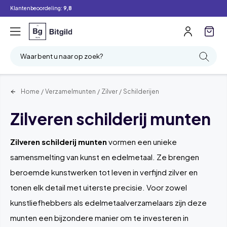
Klantenbeoordeling:
9,8
Filter
Zoeken
Waar bent u naar op zoek?
Home
/
Verzamelmunten
/
Zilver
/
Schilderijen
Zilveren schilderij munten
Zilveren schilderij munten
vormen een unieke
samensmelting van kunst en edelmetaal. Ze brengen
beroemde kunstwerken tot leven in verfijnd zilver en
tonen elk detail met uiterste precisie. Voor zowel
kunstliefhebbers als edelmetaalverzamelaars zijn deze
munten een bijzondere manier om te investeren in