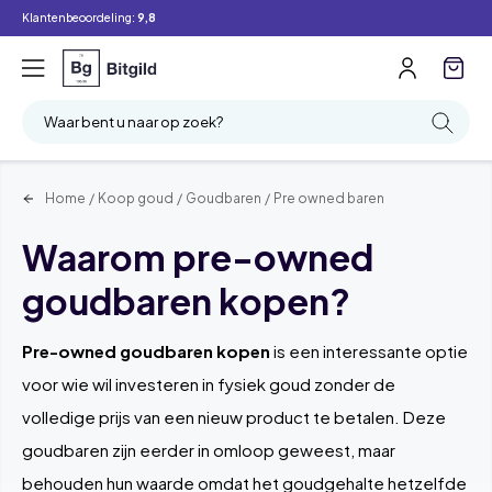
Klantenbeoordeling:
9,8
Filter
Zoeken
Waar bent u naar op zoek?
Home
/
Koop goud
/
Goudbaren
/
Pre owned baren
Waarom pre-owned
goudbaren kopen?
Pre-owned goudbaren kopen
is een interessante optie
voor wie wil investeren in fysiek goud zonder de
volledige prijs van een nieuw product te betalen. Deze
goudbaren zijn eerder in omloop geweest, maar
behouden hun waarde omdat het goudgehalte hetzelfde