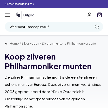
Klantenbeoordeling:
9,8
Filter
Zoeken
Waar bent u naar op zoek?
Home
/
Zilver kopen
/
Zilveren munten
/
Philharmoniker serie
Koop zilveren
Philharmoniker munten
De
zilver Philharmonische munt
is de eerste zilveren
bullions munt van Europa. Deze zilveren munt wordt sinds
2008 geproduceerd door Münze Österreich in
Oostenrijk, na het grote succes van de gouden
Philharmonische.