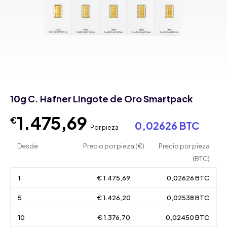
10g C. Hafner Lingote de Oro Smartpack
1.475,69
€
0,02626 BTC
Por pieza
Desde
Precio por pieza (€)
Precio por pieza
(BTC)
1
€ 1.475,69
0,02626 BTC
5
€ 1.426,20
0,02538 BTC
10
€ 1.376,70
0,02450 BTC