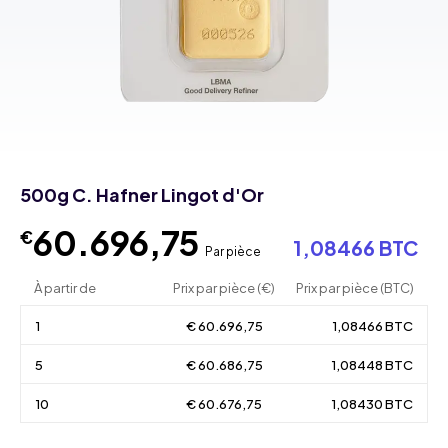
500g C. Hafner Lingot d'Or
60.696,75
€
1,08466 BTC
Par pièce
À partir de
Prix par pièce (€)
Prix par pièce (BTC)
1
€ 60.696,75
1,08466 BTC
5
€ 60.686,75
1,08448 BTC
10
€ 60.676,75
1,08430 BTC