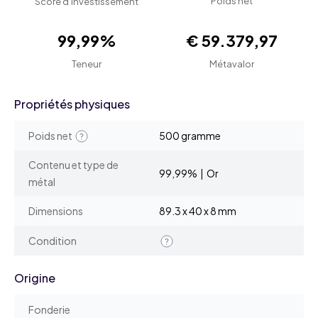
Poids net
Score d'investissement
99,99%
€ 59.379,97
Teneur
Métavalor
Propriétés physiques
Poids net
500 gramme
Contenu et type de
99,99% | Or
métal
Dimensions
89.3 x 40 x 8 mm
Condition
Origine
Fonderie