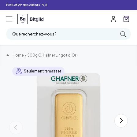
Évaluation des clients :
9,8
Que recherchez-vous?
Home
/
500g C. Hafner Lingot d'Or
Seulement ramasser