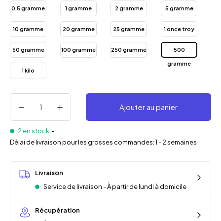
0,5 gramme
1 gramme
2 gramme
5 gramme
10 gramme
20 gramme
25 gramme
1 once troy
50 gramme
100 gramme
250 gramme
500
gramme
1 kilo
Ajouter au panier
2 en stock
-
Délai de livraison pour les grosses commandes: 1 - 2 semaines
Livraison
Service de livraison - À partir de lundi à domicile
Récupération