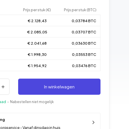
Prijs per stuk (€)
Prijs per stuk (BTC)
€ 2.128,43
0,03784 BTC
€ 2.085,05
0,03707 BTC
€ 2.041,68
0,03630 BTC
€ 1.998,30
0,03553 BTC
€ 1.954,92
0,03476 BTC
In winkelwagen
raad
- Nabestellen niet mogelijk
ing
orgservice - Vanaf dinsdag in huis