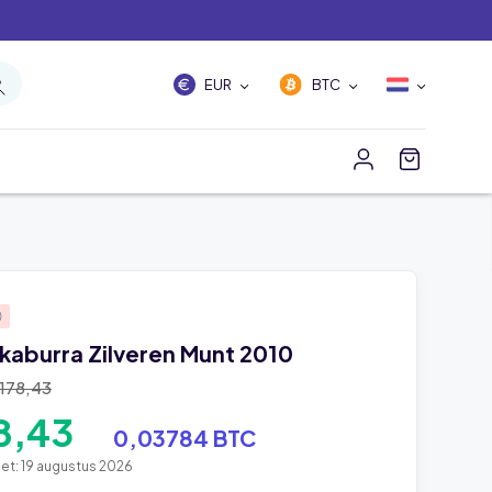
EUR
BTC
okaburra Zilveren Munt 2010
.178,43
8,43
0,03784 BTC
et: 19 augustus 2026