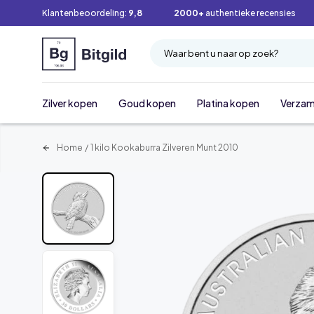
Klantenbeoordeling:
9,8
2000+
authentieke recensies
Waar bent u naar op zoek?
Zilver kopen
Goud kopen
Platina kopen
Verzam
Home
/
1 kilo Kookaburra Zilveren Munt 2010