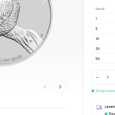
Vanaf
1
5
10
25
50
22 op voor
Lever
Bez