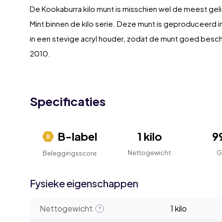
De Kookaburra kilo munt is misschien wel de meest geli
Mint binnen de kilo serie. Deze munt is geproduceerd in 
in een stevige acryl houder, zodat de munt goed besche
2010.
Specificaties
B-label
1 kilo
9
Nettogewicht
G
Beleggingsscore
Fysieke eigenschappen
Nettogewicht
1 kilo