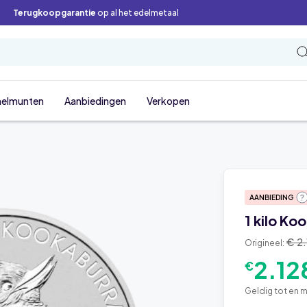
Terugkoopgarantie
op al het edelmetaal
elmunten
Aanbiedingen
Verkopen
AANBIEDING
1 kilo Ko
€ 2
Origineel:
2.12
€
Geldig tot en m