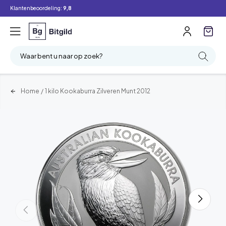
Klantenbeoordeling:
9,8
Waar bent u naar op zoek?
Home
/
1 kilo Kookaburra Zilveren Munt 2012