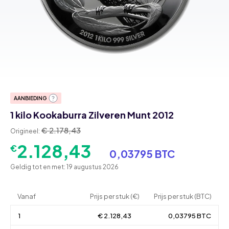
AANBIEDING
1 kilo Kookaburra Zilveren Munt 2012
€ 2.178,43
Origineel:
2.128,43
€
0,03795 BTC
Geldig tot en met: 19 augustus 2026
Vanaf
Prijs per stuk (€)
Prijs per stuk (BTC)
1
€ 2.128,43
0,03795 BTC