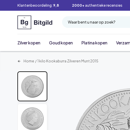
Klantenbeoordeling:
9,8
2000+
authentieke recensies
Waar bent u naar op zoek?
Zilver kopen
Goud kopen
Platina kopen
Verzam
Home
/
1 kilo Kookaburra Zilveren Munt 2015