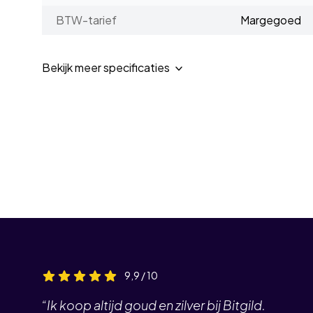
BTW-tarief
Margegoed
Bekijk meer specificaties
9,9 / 10
“Ik koop altijd goud en zilver bij Bitgild.