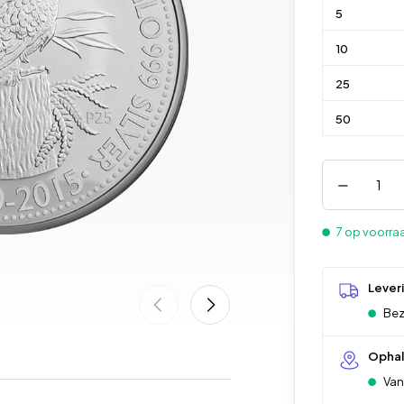
5
10
25
50
7 op voorra
Lever
Bez
Opha
Vana