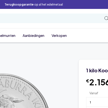
Terugkoopgarantie
op al het edelmetaal
elmunten
Aanbiedingen
Verkopen
1 kilo Ko
2.15
€
Vanaf
1