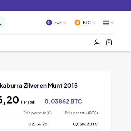
EUR
BTC
okaburra Zilveren Munt 2015
6,20
0,03862 BTC
Per stuk
Prijs per stuk (€)
Prijs per stuk (BTC)
€ 2.156,20
0,03862 BTC