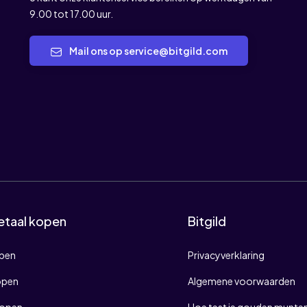
9.00 tot 17.00 uur.
Mail ons op service@bitgild.com
etaal kopen
Bitgild
open
Privacyverklaring
open
Algemene voorwaarden