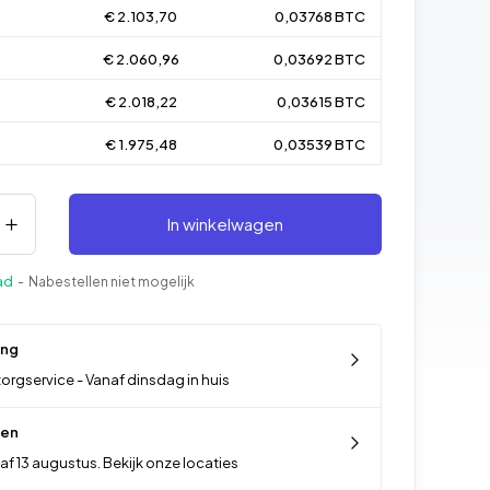
€ 2.103,70
0,03768 BTC
€ 2.060,96
0,03692 BTC
€ 2.018,22
0,03615 BTC
€ 1.975,48
0,03539 BTC
In winkelwagen
ad
- Nabestellen niet mogelijk
ing
orgservice - Vanaf dinsdag in huis
len
f 13 augustus. Bekijk onze locaties