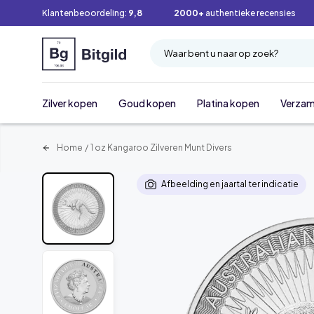
Klantenbeoordeling:
9,8
2000+
authentieke recensies
Waar bent u naar op zoek?
Zilver kopen
Goud kopen
Platina kopen
Verzam
Home
/
1 oz Kangaroo Zilveren Munt Divers
Afbeelding en jaartal ter indicatie