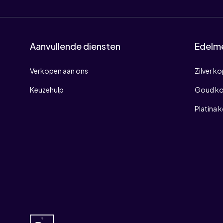
Aanvullende diensten
Edelm
Verkopen aan ons
Zilver k
Keuzehulp
Goud k
Platina 