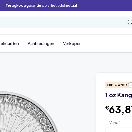
Terugkoopgarantie
op al het edelmetaal
elmunten
Aanbiedingen
Verkopen
PRE-OWNED
1 oz Kang
63,
€
Vanaf