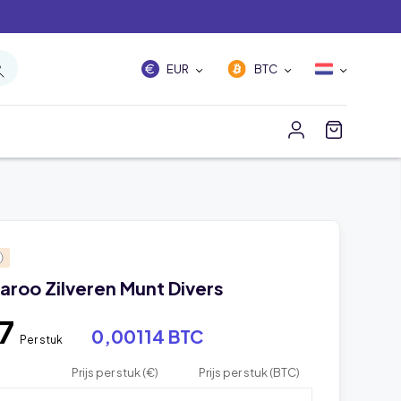
EUR
BTC
aroo Zilveren Munt Divers
87
0,00114 BTC
Per stuk
Prijs per stuk (€)
Prijs per stuk (BTC)