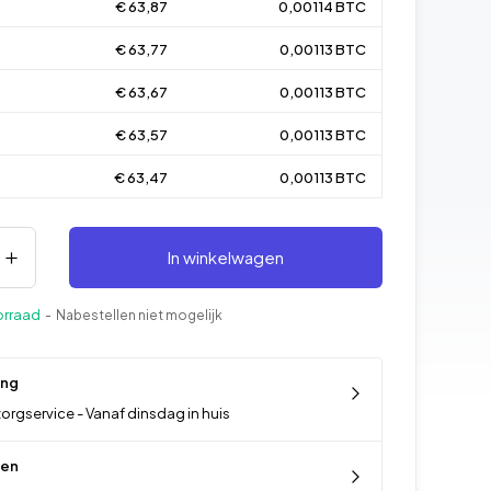
€ 63,87
0,00114 BTC
€ 63,77
0,00113 BTC
€ 63,67
0,00113 BTC
€ 63,57
0,00113 BTC
€ 63,47
0,00113 BTC
In winkelwagen
orraad
- Nabestellen niet mogelijk
ing
orgservice - Vanaf dinsdag in huis
len