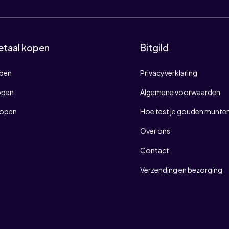
etaal kopen
Bitgild
open
Privacyverklaring
open
Algemene voorwaarden
kopen
Hoe test je gouden munten
Over ons
Contact
Verzending en bezorging