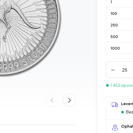
1
100
250
500
1000
1.452 op vo
Lever
Bez
Opha