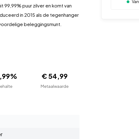
Vana
it 99,99% puur zilver en komt van
troduceerd in 2015 als de tegenhanger
n voordelige beleggingsmunt.
9,99%
€ 54,99
ehalte
Metaalwaarde
er