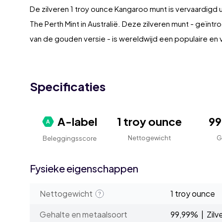
De zilveren 1 troy ounce Kangaroo munt is vervaardigd u
The Perth Mint in Australië. Deze zilveren munt - geïn
van de gouden versie - is wereldwijd een populaire e
Specificaties
A-label
1 troy ounce
9
Nettogewicht
G
Beleggingsscore
Fysieke eigenschappen
Nettogewicht
1 troy ounce
Gehalte en metaalsoort
99,99% | Zilv