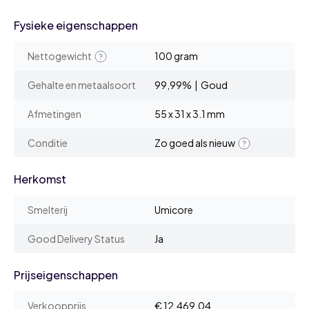
Fysieke eigenschappen
Nettogewicht
100 gram
Gehalte en metaalsoort
99,99% | Goud
Afmetingen
55 x 31 x 3.1 mm
Conditie
Zo goed als nieuw
Herkomst
Smelterij
Umicore
Good Delivery Status
Ja
Prijseigenschappen
Verkoopprijs
€ 12.469,04