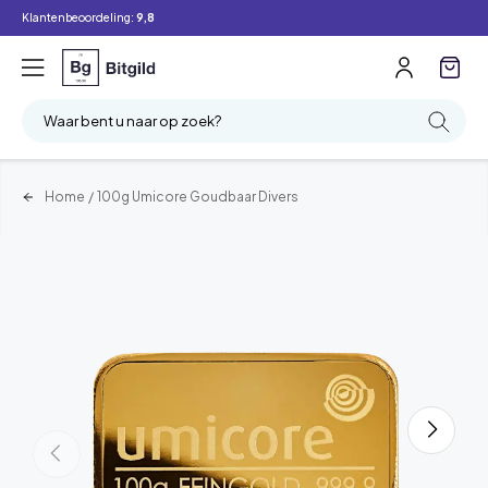
Klantenbeoordeling:
9,8
Waar bent u naar op zoek?
Home
/
100g Umicore Goudbaar Divers