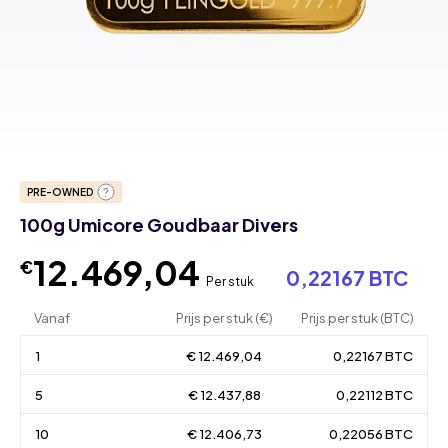
PRE-OWNED
100g Umicore Goudbaar Divers
12.469,04
€
0,22167 BTC
Per stuk
Vanaf
Prijs per stuk (€)
Prijs per stuk (BTC)
1
€ 12.469,04
0,22167 BTC
5
€ 12.437,88
0,22112 BTC
10
€ 12.406,73
0,22056 BTC