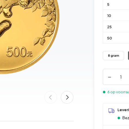
5
10
25
50
8 gram
6 op voorra
Lever
Bez