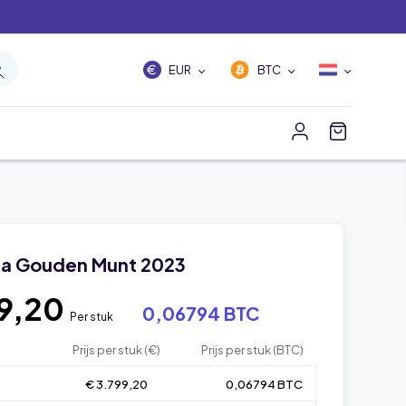
EUR
BTC
da Gouden Munt 2023
9,20
0,06794 BTC
Per stuk
Prijs per stuk (€)
Prijs per stuk (BTC)
€ 3.799,20
0,06794 BTC