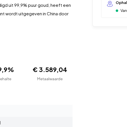
Opha
digd uit 99,9% puur goud, heeft een
Vana
t wordt uitgegeven in China door
9,9%
€ 3.589,04
ehalte
Metaalwaarde
d