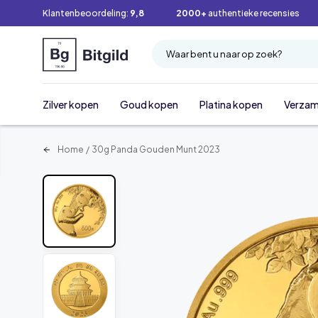
Klantenbeoordeling:
9,8
2000+
authentieke recensies
Waar bent u naar op zoek?
Zilver kopen
Goud kopen
Platina kopen
Verzam
Home
/
30g Panda Gouden Munt 2023