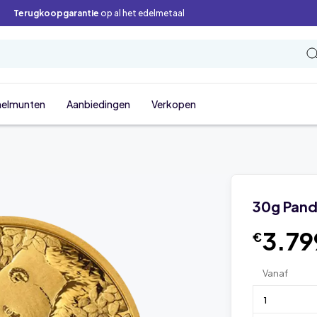
Terugkoopgarantie
op al het edelmetaal
elmunten
Aanbiedingen
Verkopen
30g Pan
3.79
€
Vanaf
1