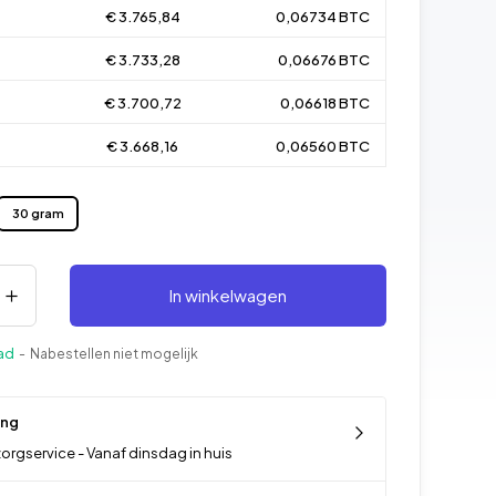
€ 3.765,84
0,06734 BTC
€ 3.733,28
0,06676 BTC
€ 3.700,72
0,06618 BTC
€ 3.668,16
0,06560 BTC
30 gram
In winkelwagen
ad
- Nabestellen niet mogelijk
ing
orgservice - Vanaf dinsdag in huis