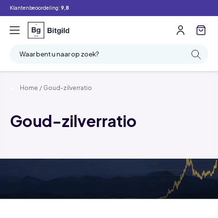
Klantenbeoordeling:
9,8
Waar bent u naar op zoek?
Home
/
Goud-zilverratio
Goud-zilverratio