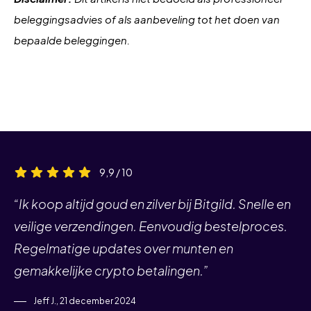
wijzen op onderliggende
beleggingsadvies of als aanbeveling tot het doen van
waardeverschillen, dus een grondige
bepaalde beleggingen.
analyse van de marktomstandigheden is
essentieel.
9,9 / 10
“Ik koop altijd goud en zilver bij Bitgild. Snelle en
veilige verzendingen. Eenvoudig bestelproces.
Regelmatige updates over munten en
gemakkelijke crypto betalingen.”
Jeff J., 21 december 2024