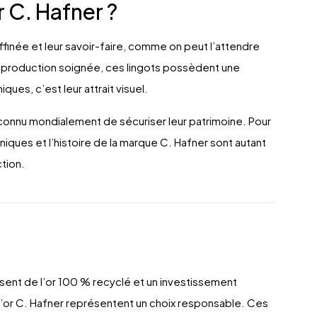
r C. Hafner ?
raffinée et leur savoir-faire, comme on peut l’attendre
e production soignée, ces lingots possèdent une
ques, c’est leur attrait visuel.
reconnu mondialement de sécuriser leur patrimoine. Pour
 uniques et l’histoire de la marque C. Hafner sont autant
ction.
ssent de l’or 100 % recyclé et un investissement
 d’or C. Hafner représentent un choix responsable. Ces