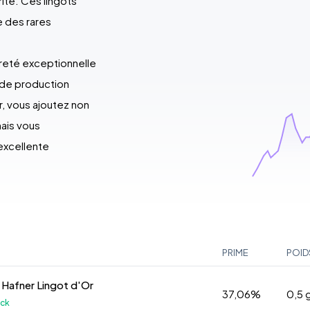
rité. Ces lingots
e des rares
ureté exceptionnelle
 de production
r, vous ajoutez non
mais vous
excellente
PRIME
POID
 Hafner Lingot d'Or
37,06%
0,5
ock