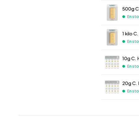
500g C.
En st
1 kilo C
En st
10g C. 
En st
20g C. 
En st