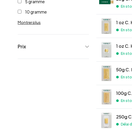
5 gramme
En st
10 gramme
1 oz C.
Montrer plus
En st
1 oz C.
Prix
En st
50g C. 
En st
100g C.
En st
250g C.
Délai d