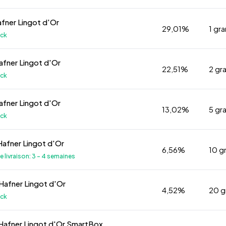
afner Lingot d'Or
29,01%
1 g
ock
afner Lingot d'Or
22,51%
2 g
ock
afner Lingot d'Or
13,02%
5 g
ock
Hafner Lingot d'Or
6,56%
10 
de livraison: 3 - 4 semaines
Hafner Lingot d'Or
4,52%
20 
ock
Hafner Lingot d'Or SmartBox