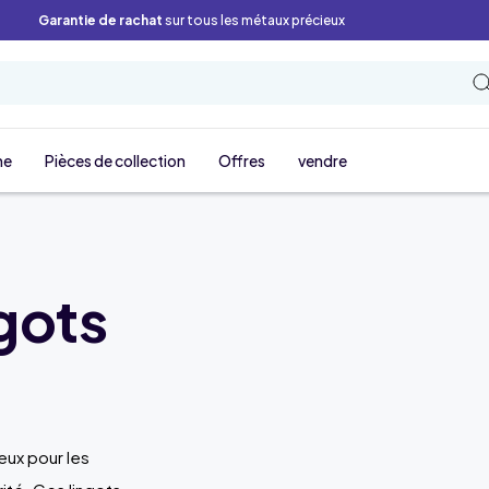
Garantie de rachat
sur tous les métaux précieux
ne
Pièces de collection
Offres
vendre
gots
ieux pour les