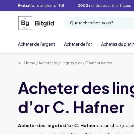
Évaluation des clients :
9,8
2000+
critiques authentiques
Que recherchez-vous?
Acheter de l'argent
Acheter de l'or
Achetez du plati
Home
/
Acheter or
/
Lingots d or
/
C hafner barres
Acheter des lin
d’or C. Hafner
Acheter des lingots d’or C. Hafner
est un choix judic