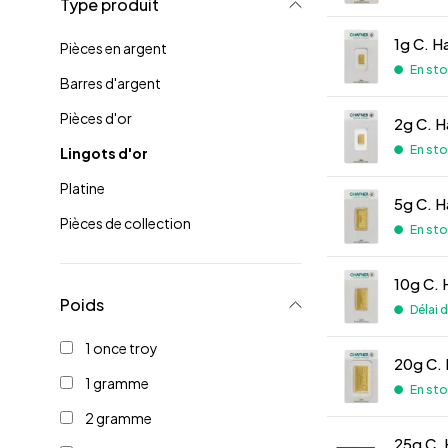
Type produit
1g C. H
Pièces en argent
En st
Barres d'argent
Pièces d'or
2g C. H
En st
Lingots d'or
Platine
5g C. H
Pièces de collection
En st
10g C. 
Poids
Délai 
1 once troy
20g C. 
1 gramme
En st
2 gramme
25g C. 