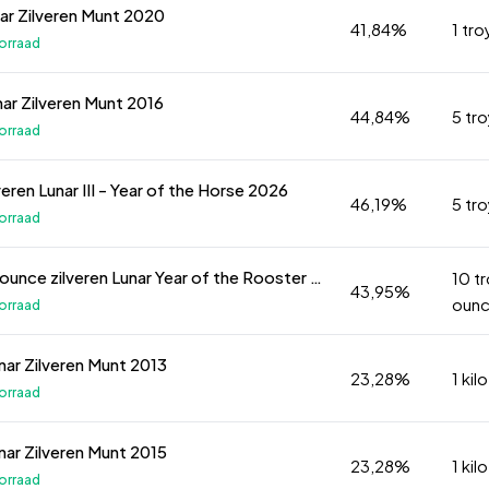
nar Zilveren Munt 2020
41,84%
1 tr
orraad
nar Zilveren Munt 2016
44,84%
5 tr
orraad
veren Lunar III - Year of the Horse 2026
46,19%
5 tr
orraad
10 troy ounce zilveren Lunar Year of the Rooster munt 2017
10 t
43,95%
oun
orraad
unar Zilveren Munt 2013
23,28%
1 kilo
orraad
unar Zilveren Munt 2015
23,28%
1 kilo
orraad