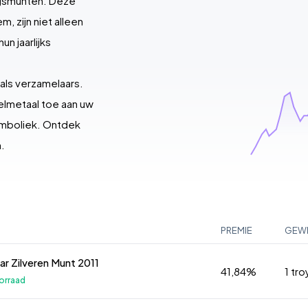
ngsmunten. Deze
, zijn niet alleen
n jaarlijks
 als verzamelaars.
delmetaal toe aan uw
symboliek. Ontdek
.
PREMIE
GEW
nar Zilveren Munt 2011
41,84%
1 tr
orraad