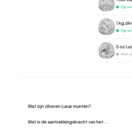
Op vo
1 kg zil
Op vo
5 oz Lu
Niet o
Wat zijn zilveren Lunar munten?
Wat is de aantrekkingskracht van het Chinese dierenriemontwerp?