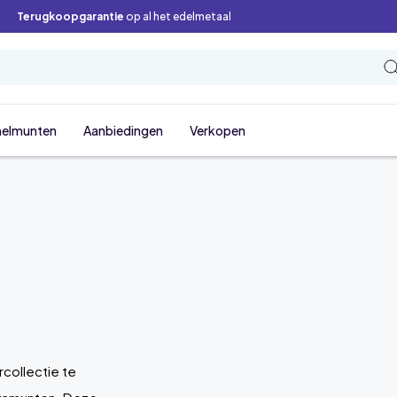
Terugkoopgarantie
op al het edelmetaal
elmunten
Aanbiedingen
Verkopen
rcollectie te