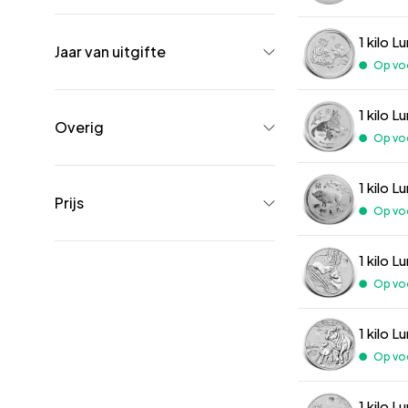
1 kilo L
Jaar van uitgifte
Op vo
1 kilo L
Overig
Op vo
1 kilo L
Prijs
Op vo
1 kilo 
Op vo
1 kilo L
Op vo
1 kilo 