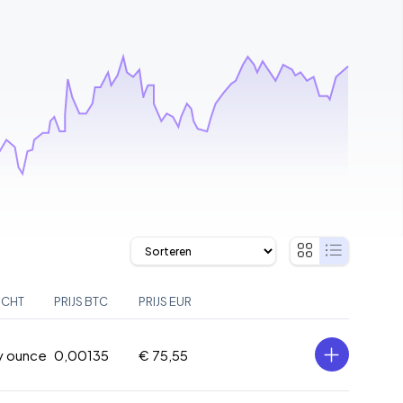
ICHT
PRIJS BTC
PRIJS EUR
oy ounce
0,00135
€ 75,55