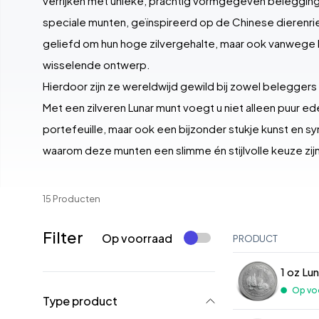
verrijken met unieke, prachtig vormgegeven beleggi
speciale munten, geïnspireerd op de Chinese dierenriem
geliefd om hun hoge zilvergehalte, maar ook vanwege hu
wisselende ontwerp.
Hierdoor zijn ze wereldwijd gewild bij zowel beleggers
Met een zilveren Lunar munt voegt u niet alleen puur e
portefeuille, maar ook een bijzonder stukje kunst en 
waarom deze munten een slimme én stijlvolle keuze zijn
15 Producten
Filter
Op voorraad
PRODUCT
1 oz Lu
Op vo
Type product