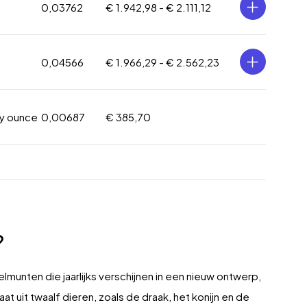
0,03762
€ 1.942,98 -
€ 2.111,12
0,04566
€ 1.966,29 -
€ 2.562,23
oy ounce
0,00687
€ 385,70
?
lmunten die jaarlijks verschijnen in een nieuw ontwerp,
 uit twaalf dieren, zoals de draak, het konijn en de