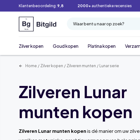
Klantenbeoordeling:
9,8
2000+
authentieke recensies
Waar bent u naar op zoek?
Zilver kopen
Goud kopen
Platina kopen
Verzam
Home
/
Zilver kopen
/
Zilveren munten
/
Lunar serie
Zilveren Lunar
munten kopen
Zilveren Lunar munten kopen
is dé manier om uw zilve