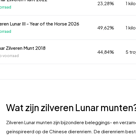
23,28%
1 kilo
orraad
veren Lunar III - Year of the Horse 2026
49,62%
1 kilo
orraad
nar Zilveren Munt 2018
44,84%
5 tr
p voorraad
Wat zijn zilveren Lunar munten
Zilveren Lunar munten zijn bijzondere beleggings- en verzame
geïnspireerd op de Chinese dierenriem. De dierenriem bestaat