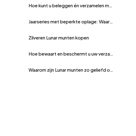
Hoe kunt u beleggen én verzamelen met zilveren Lunar munten?
Jaarseries met beperkte oplage: Waarom is dit een waardevolle keuze?
Zilveren Lunar munten kopen
Hoe bewaart en beschermt u uw verzamelmunten?
Waarom zijn Lunar munten zo geliefd onder beleggers?