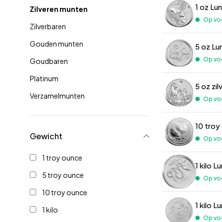
1 oz Lu
Zilveren munten
Op vo
Zilverbaren
Gouden munten
5 oz Lu
Op vo
Goudbaren
Platinum
5 oz zil
Verzamelmunten
Op vo
Gewicht
Op vo
1 troy ounce
1 kilo L
5 troy ounce
Op vo
10 troy ounce
1 kilo L
1 kilo
Op vo