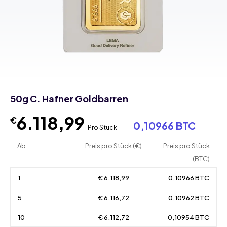
50g C. Hafner Goldbarren
6.118,99
€
0,10966 BTC
Pro Stück
Ab
Preis pro Stück (€)
Preis pro Stück
(BTC)
1
€ 6.118,99
0,10966 BTC
5
€ 6.116,72
0,10962 BTC
10
€ 6.112,72
0,10954 BTC