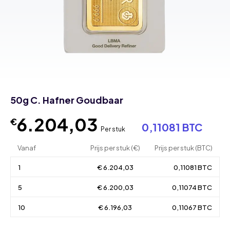
50g C. Hafner Goudbaar
6.204,03
€
0,11081 BTC
Per stuk
Vanaf
Prijs per stuk (€)
Prijs per stuk (BTC)
1
€ 6.204,03
0,11081 BTC
5
€ 6.200,03
0,11074 BTC
10
€ 6.196,03
0,11067 BTC