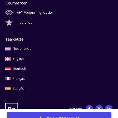
Keurmerken
AFM Vergunninghouder
Trustpilot
Taalkeuze
Nederlands
English
Deutsch
Français
Español
Volg ons
Koop dit product