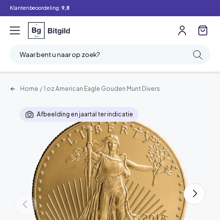
Klantenbeoordeling:
9,8
Waar bent u naar op zoek?
Home
/
1 oz American Eagle Gouden Munt Divers
Afbeelding en jaartal ter indicatie