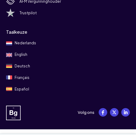
AFM Vergunninghouder
Trustpilot
Taalkeuze
Nederlands
English
Deutsch
Français
Español
Volg ons