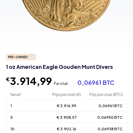
PRE-OWNED
1 oz American Eagle Gouden Munt Divers
3.914,99
€
0,06961 BTC
Per stuk
Vanaf
Prijs per stuk (€)
Prijs per stuk (BTC)
1
€ 3.914,99
0,06961 BTC
5
€ 3.908,57
0,06950 BTC
10
€ 3.902,16
0,06938 BTC