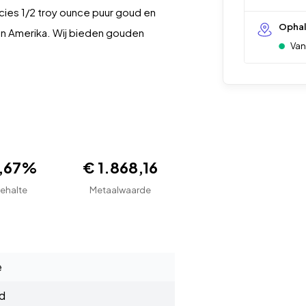
ies 1/2 troy ounce puur goud en
Opha
an Amerika. Wij bieden gouden
Van
1,67%
€ 1.868,16
ehalte
Metaalwaarde
e
d