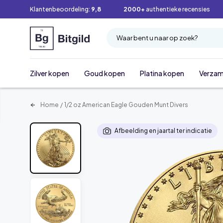
Klantenbeoordeling:
9,8
2000+
authentieke recensies
Waar bent u naar op zoek?
Zilver kopen
Goud kopen
Platina kopen
Verzam
Home
/
1/2 oz American Eagle Gouden Munt Divers
Afbeelding en jaartal ter indicatie