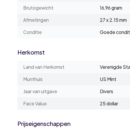
Brutogewicht
16,96 gram
Afmetingen
27 x 2.15 mm
Conditie
Goede condit
Herkomst
Land van Herkomst
Verenigde St
Munthuis
US Mint
Jaar van uitgave
Divers
Face Value
25 dollar
Prijseigenschappen