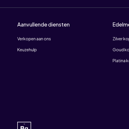
Aanvullende diensten
Edelm
Verkopen aan ons
Zilver k
Keuzehulp
Goud k
Platina 