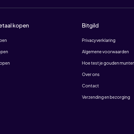
etaal kopen
Bitgild
open
Privacyverklaring
open
Algemene voorwaarden
kopen
Hoe test je gouden munten
Over ons
Contact
Verzending en bezorging