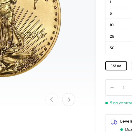
1
5
10
25
50
1/2 oz
9 op voorra
Lever
Bez