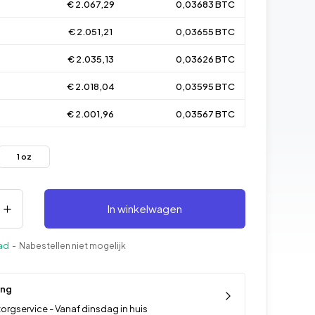
€ 2.067,29
0,03683 BTC
€ 2.051,21
0,03655 BTC
€ 2.035,13
0,03626 BTC
€ 2.018,04
0,03595 BTC
€ 2.001,96
0,03567 BTC
1 oz
In winkelwagen
ad
- Nabestellen niet mogelijk
ing
orgservice - Vanaf dinsdag in huis