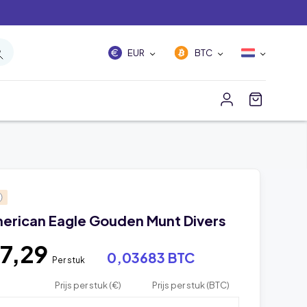
EUR
BTC
merican Eagle Gouden Munt Divers
7,29
0,03683 BTC
Per stuk
Prijs per stuk (€)
Prijs per stuk (BTC)