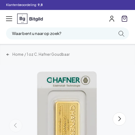
Klantenbeoordeling:
9,8
Waar bent u naar op zoek?
Home
/
1 oz C. Hafner Goudbaar