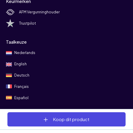
Keurmerken
AFM Vergunninghouder
Trustpilot
Taalkeuze
Nederlands
English
Deutsch
Français
Español
Koop dit product
Volg ons