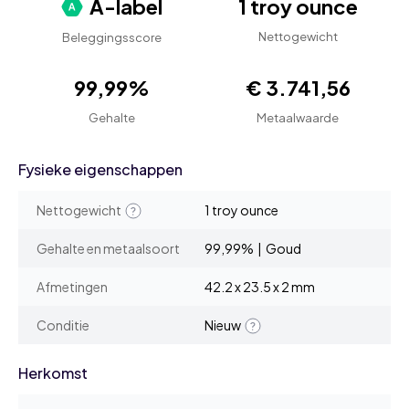
A-label
1 troy ounce
Nettogewicht
Beleggingsscore
99,99%
€ 3.741,56
Gehalte
Metaalwaarde
Fysieke eigenschappen
Nettogewicht
1 troy ounce
Gehalte en metaalsoort
99,99% | Goud
Afmetingen
42.2 x 23.5 x 2 mm
Conditie
Nieuw
Herkomst