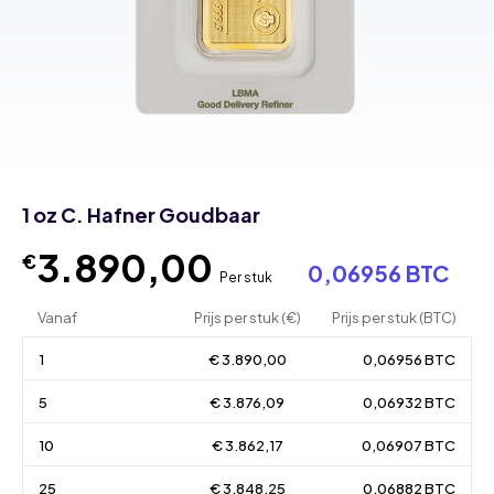
1 oz C. Hafner Goudbaar
3.890,00
€
0,06956 BTC
Per stuk
Vanaf
Prijs per stuk (€)
Prijs per stuk (BTC)
1
€ 3.890,00
0,06956 BTC
5
€ 3.876,09
0,06932 BTC
10
€ 3.862,17
0,06907 BTC
25
€ 3.848,25
0,06882 BTC