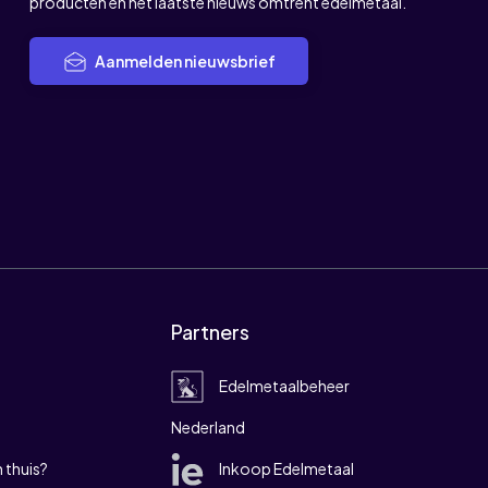
producten en het laatste nieuws omtrent edelmetaal.
Aanmelden nieuwsbrief
Partners
Edelmetaalbeheer
Nederland
 thuis?
Inkoop Edelmetaal