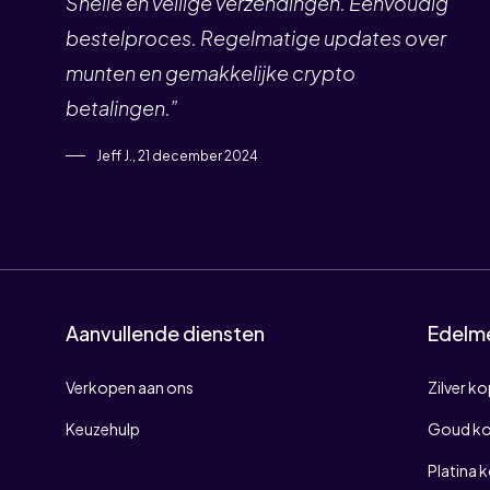
Snelle en veilige verzendingen. Eenvoudig
bestelproces. Regelmatige updates over
munten en gemakkelijke crypto
betalingen.”
Jeff J., 21 december 2024
Aanvullende diensten
Edelm
Verkopen aan ons
Zilver k
Keuzehulp
Goud k
Platina 