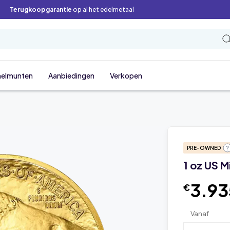
Terugkoopgarantie
op al het edelmetaal
elmunten
Aanbiedingen
Verkopen
PRE-OWNED
1 oz US 
3.93
€
Vanaf