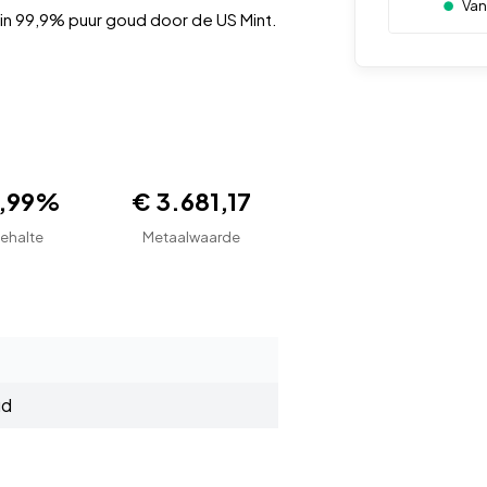
Van
in 99,9% puur goud door de US Mint.
9,99%
€ 3.681,17
ehalte
Metaalwaarde
ud