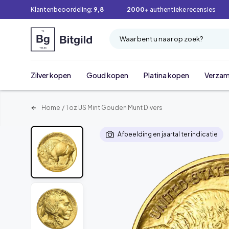
Klantenbeoordeling:
9,8
2000+
authentieke recensies
Waar bent u naar op zoek?
Zilver kopen
Goud kopen
Platina kopen
Verzam
Home
/
1 oz US Mint Gouden Munt Divers
Afbeelding en jaartal ter indicatie