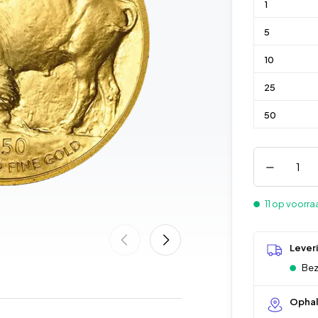
1
5
10
25
50
11 op voorr
Lever
Bez
Opha