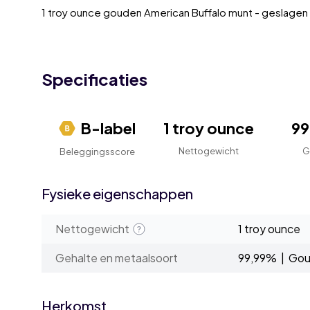
1 troy ounce gouden American Buffalo munt - geslagen 
Specificaties
B-label
1 troy ounce
9
Nettogewicht
G
Beleggingsscore
Fysieke eigenschappen
Nettogewicht
1 troy ounce
Gehalte en metaalsoort
99,99% | Go
Herkomst