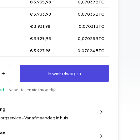
€ 3.935,98
0,07039 BTC
€ 3.933,98
0,07035 BTC
€ 3.931,98
0,07031 BTC
€ 3.929,98
0,07028 BTC
€ 3.927,98
0,07024 BTC
In winkelwagen
aad
- Nabestellen niet mogelijk
ing
orgservice - Vanaf maandag in huis
len