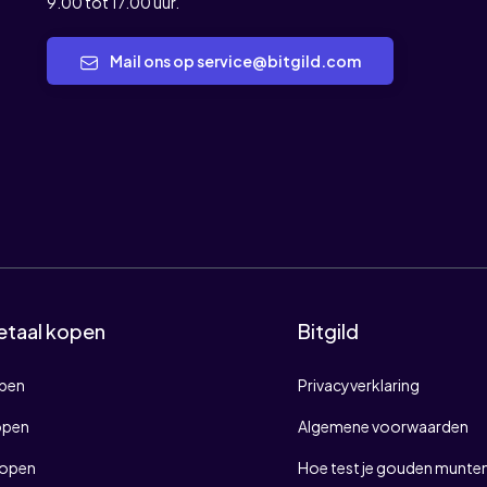
9.00 tot 17.00 uur.
Mail ons op service@bitgild.com
etaal kopen
Bitgild
open
Privacyverklaring
open
Algemene voorwaarden
kopen
Hoe test je gouden munten