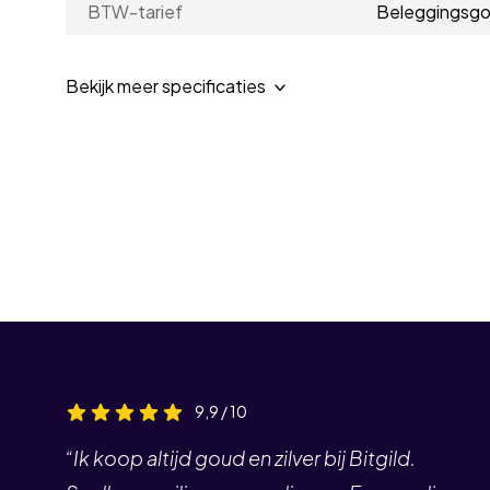
BTW-tarief
Beleggingsg
Bekijk meer specificaties
9,9 / 10
“Ik koop altijd goud en zilver bij Bitgild.