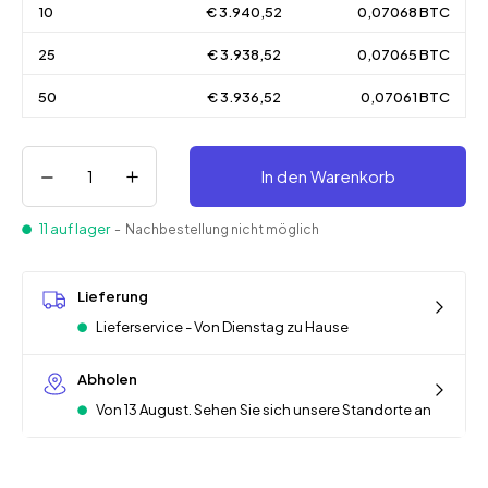
10
€ 3.940,52
0,07068 BTC
25
€ 3.938,52
0,07065 BTC
50
€ 3.936,52
0,07061 BTC
In den Warenkorb
11 auf lager
- Nachbestellung nicht möglich
Lieferung
Lieferservice - Von Dienstag zu Hause
Abholen
Von 13 August. Sehen Sie sich unsere Standorte an