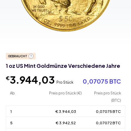
GEBRAUCHT
1 oz US Mint Goldmünze Verschiedene Jahre
3.944,03
€
0,07075 BTC
Pro Stück
Ab
Preis pro Stück (€)
Preis pro Stück
(BTC)
1
€ 3.944,03
0,07075 BTC
5
€ 3.942,52
0,07072 BTC