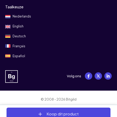
Taalkeuze
Nederlands
English
Deutsch
Français
Español
Volg ons
© 2008 - 2026 Bitgild
Algemene voorwaarden
Privacy
Cookies
Koop dit product