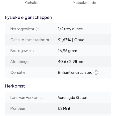
Gehalte
Metaalwaarde
Fysieke eigenschappen
Nettogewicht
1/2 troy ounce
Gehalte en metaalsoort
91,67% | Goud
Brutogewicht
16,96 gram
Afmetingen
40.6 x 2.98 mm
Conditie
Brilliant uncirculated
Herkomst
Land van Herkomst
Verenigde Staten
Munthuis
US Mint