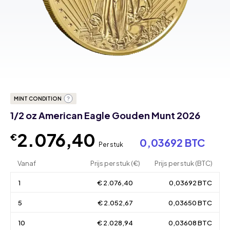
MINT CONDITION
1/2 oz American Eagle Gouden Munt 2026
2.076,40
€
0,03692 BTC
Per stuk
Vanaf
Prijs per stuk (€)
Prijs per stuk (BTC)
1
€ 2.076,40
0,03692 BTC
5
€ 2.052,67
0,03650 BTC
10
€ 2.028,94
0,03608 BTC