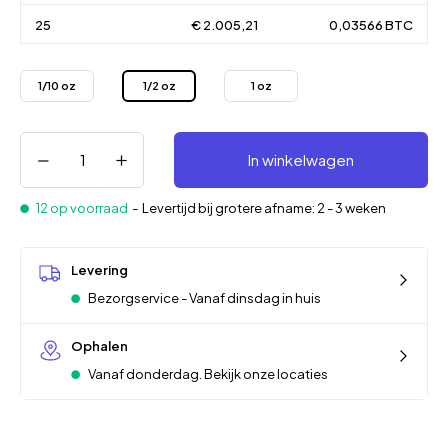
25
€ 2.005,21
0,03566 BTC
1/10 oz
1/2 oz
1 oz
In winkelwagen
12 op voorraad
-
Levertijd bij grotere afname: 2 - 3 weken
Levering
Bezorgservice - Vanaf dinsdag in huis
Ophalen
Vanaf donderdag. Bekijk onze locaties