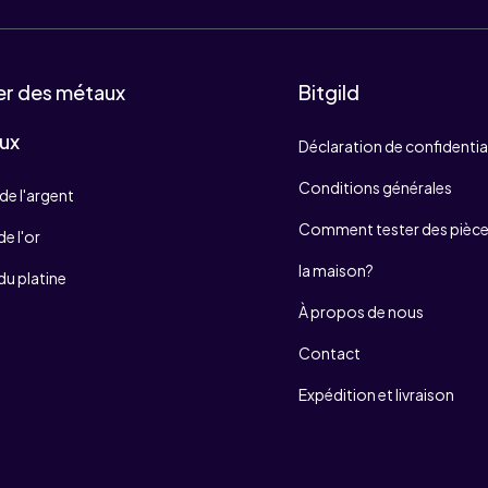
er des métaux
Bitgild
ux
Déclaration de confidentia
Conditions générales
de l'argent
Comment tester des pièces
e l'or
la maison?
du platine
À propos de nous
Contact
Expédition et livraison