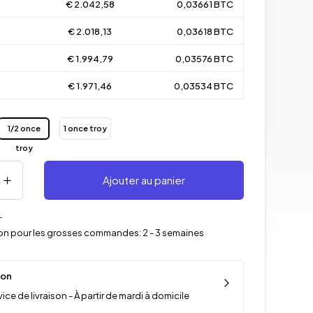
€ 2.042,58
0,03661 BTC
€ 2.018,13
0,03618 BTC
€ 1.994,79
0,03576 BTC
€ 1.971,46
0,03534 BTC
1/2 once
1 once troy
troy
Ajouter au panier
-
ison pour les grosses commandes: 2 - 3 semaines
son
ice de livraison - À partir de mardi à domicile