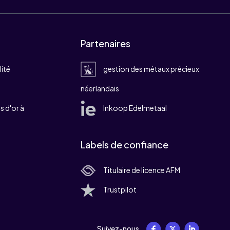
Partenaires
lité
gestion des métaux précieux
néerlandais
 d'or à
Inkoop Edelmetaal
Labels de confiance
Titulaire de licence AFM
Trustpilot
Suivez-nous