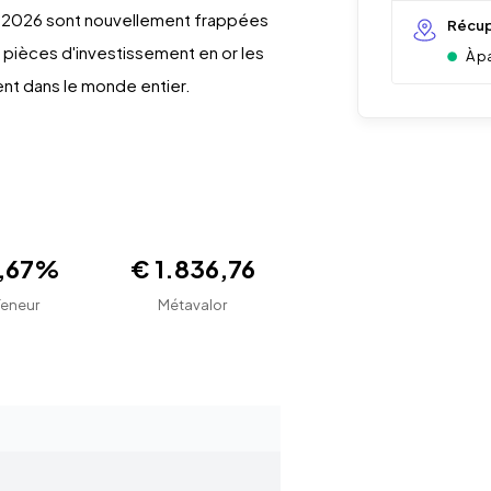
e 2026 sont nouvellement frappées
Récup
s pièces d'investissement en or les
À p
ent dans le monde entier.
1,67%
€ 1.836,76
Teneur
Métavalor