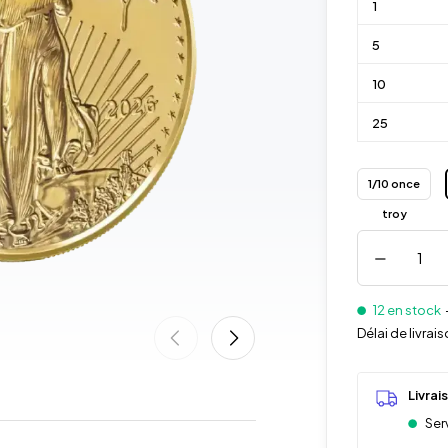
1
5
10
25
1/10 once
troy
12 en stock
Délai de livra
Livrai
Serv