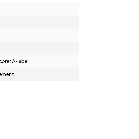
ore: A-label
sement