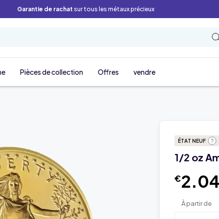
Garantie de rachat
sur tous les métaux précieux
ne
Pièces de collection
Offres
vendre
ÉTAT NEUF
1/2 oz A
2.0
€
À partir de