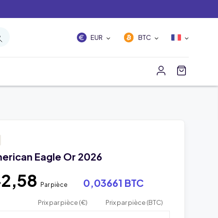
EUR
BTC
merican Eagle Or 2026
42,58
0,03661 BTC
Par pièce
Prix par pièce (€)
Prix par pièce (BTC)