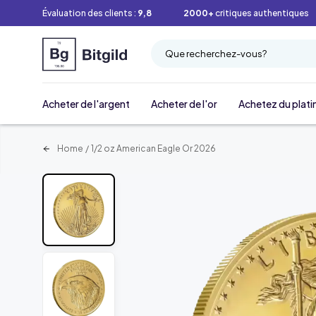
Évaluation des clients :
9,8
2000+
critiques authentiques
Que recherchez-vous?
Acheter de l'argent
Acheter de l'or
Achetez du plati
Home
/
1/2 oz American Eagle Or 2026