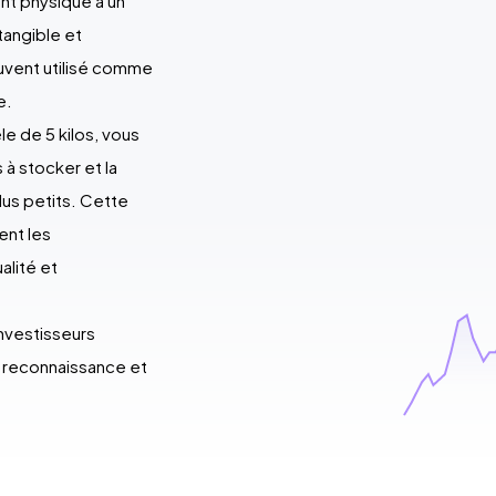
ent physique à un
tangible et
uvent utilisé comme
ue.
le de 5 kilos, vous
 à stocker et la
lus petits. Cette
ent les
alité et
investisseurs
ur reconnaissance et