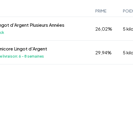
PRIME
POID
Lingot d'Argent Plusieurs Années
26,02%
5 kil
ock
Umicore Lingot d'Argent
29,94%
5 kil
de livraison: 6 - 8 semaines