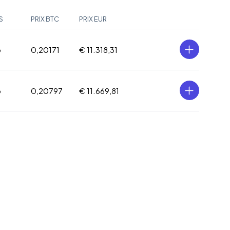
S
PRIX BTC
PRIX EUR
o
0,20171
€ 11.318,31
o
0,20797
€ 11.669,81