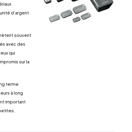
ériaux
unité d’argent.
.
achètent souvent
osés avec des
ceux qui
mpromis sur la
ong terme
seurs à long
nt important
petites.