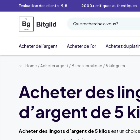
Évaluation des clients :
9,8
2000+
critiques authentiques
Que recherchez-vous?
Acheter de l'argent
Acheter de l'or
Achetez du plati
Home
/
Acheter argent
/
Barres en silique
/
5 kilogram
Acheter des lin
d’argent de 5 k
Acheter des lingots d’argent de 5 kilos
est un choix 