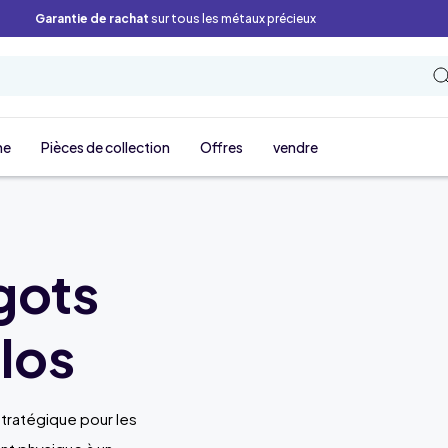
Garantie de rachat
sur tous les métaux précieux
ne
Pièces de collection
Offres
vendre
gots
ilos
stratégique pour les