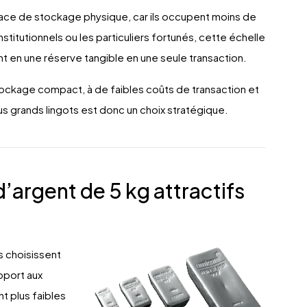
espace de stockage physique, car ils occupent moins de
stitutionnels ou les particuliers fortunés, cette échelle
ant en une réserve tangible en une seule transaction.
tockage compact, à de faibles coûts de transaction et
lus grands lingots est donc un choix stratégique.
d’argent de 5 kg attractifs
s choisissent
apport aux
t plus faibles