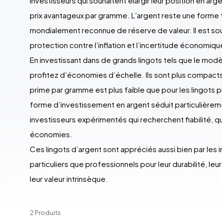
investisseurs qui souhaitent élargir leur position en arg
prix avantageux par gramme. L’argent reste une forme 
mondialement reconnue de réserve de valeur. Il est so
protection contre l’inflation et l’incertitude économiq
En investissant dans de grands lingots tels que le modè
profitez d’économies d’échelle. Ils sont plus compacts
prime par gramme est plus faible que pour les lingots p
forme d’investissement en argent séduit particulièrem
investisseurs expérimentés qui recherchent fiabilité, qu
économies.
Ces lingots d’argent sont appréciés aussi bien par les 
particuliers que professionnels pour leur durabilité, le
leur valeur intrinsèque.
2 Produits