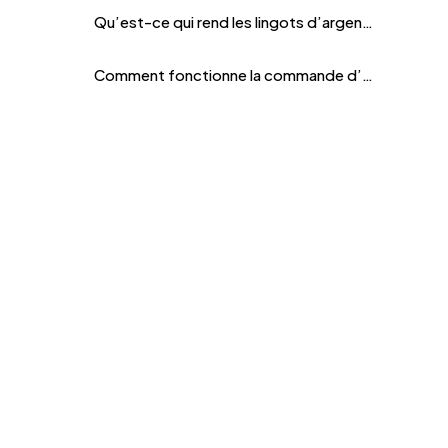
Qu’est-ce qui rend les lingots d’argent de 5 kg attractifs en prix ?
Comment fonctionne la commande d’un lingot d’argent de 5 kilos chez Bitgild ?