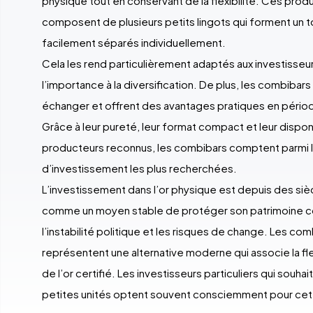
physique tout en conservant de la flexibilité. Ces produ
composent de plusieurs petits lingots qui forment un t
facilement séparés individuellement.
Cela les rend particulièrement adaptés aux investisseu
l’importance à la diversification. De plus, les combibars
échanger et offrent des avantages pratiques en périod
Grâce à leur pureté, leur format compact et leur dispon
producteurs reconnus, les combibars comptent parmi 
d’investissement les plus recherchées.
L’investissement dans l’or physique est depuis des si
comme un moyen stable de protéger son patrimoine cont
l’instabilité politique et les risques de change. Les com
représentent une alternative moderne qui associe la flexib
de l’or certifié. Les investisseurs particuliers qui souha
petites unités optent souvent consciemment pour cet