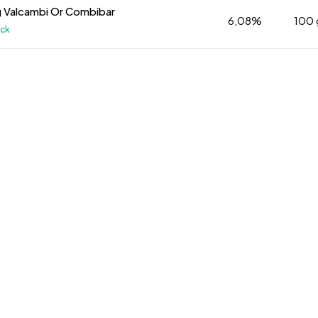
g Valcambi Or Combibar
6,08%
100
ock