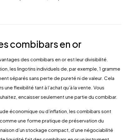
les combibars en or
vantages des combibars en or est leur divisibilité.
ion, les lingotins individuels de, par exemple, 1 gramme
ent séparés sans perte de pureté ni de valeur. Cela
s une flexibilité tant à l’achat qu’à la vente. Vous
ouhaitez, encaisser seulement une partie du combibar.
tude économique ou d’inflation, les combibars sont
 comme une forme pratique de préservation du
inaison d’un stockage compact, d’une négociabilité
de liquidité fait des combibars en or un instrument