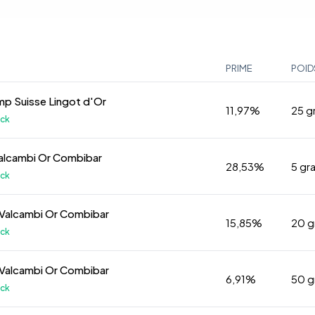
PRIME
POID
p Suisse Lingot d'Or
11,97%
25 
ock
Valcambi Or Combibar
28,53%
5 g
ock
 Valcambi Or Combibar
15,85%
20 
ock
 Valcambi Or Combibar
6,91%
50 
ock