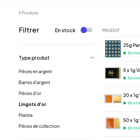
5 Produits
Filtrer
En stock
PRODUIT
25g Pam
En st
Type produit
5 x 1g 
Pièces en argent
En st
Barres d'argent
Pièces d'or
20 x 1g
En st
Lingots d'or
Platine
50 x 1g
Pièces de collection
En st