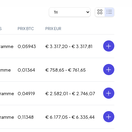
S
PRIX BTC
PRIX EUR
gramme
0,05943
€ 3.317,20 -
€ 3.317,81
ramme
0,01364
€ 758,65 -
€ 761,65
gramme
0,04919
€ 2.582,01 -
€ 2.746,07
gramme
0,11348
€ 6.177,05 -
€ 6.335,44