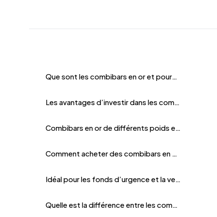
Que sont les combibars en or et pourquoi sont-ils populaires ?
Les avantages d’investir dans les combibars en or
Combibars en or de différents poids et marques
Comment acheter des combibars en or de manière sûre et rapide chez Bitgild ?
Idéal pour les fonds d’urgence et la vente progressive
Quelle est la différence entre les combibars et les lingots d’or standards ?