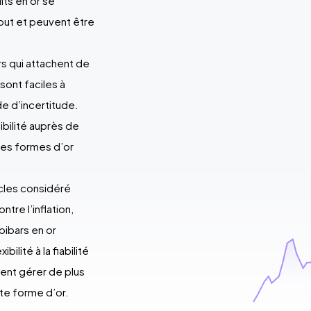
its en or se
out et peuvent être
rs qui attachent de
 sont faciles à
e d’incertitude.
ibilité auprès de
les formes d’or
ècles considéré
re l’inflation,
bibars en or
ilité à la fiabilité
itent gérer de plus
te forme d’or.