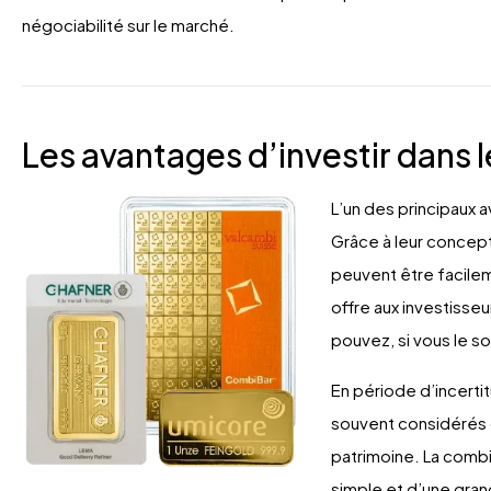
négociabilité sur le marché.
Les avantages d’investir dans 
L’un des principaux a
Grâce à leur concept
peuvent être facilem
offre aux investisseur
pouvez, si vous le s
En période d’incerti
souvent considérés
patrimoine. La comb
simple et d’une gran