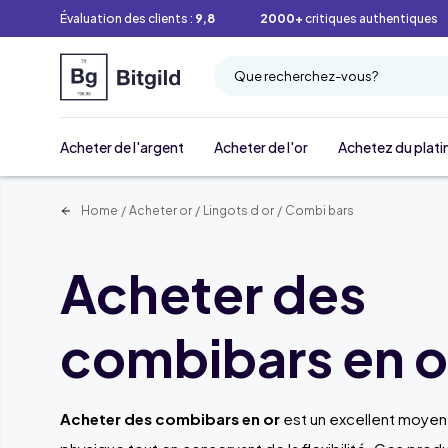
Évaluation des clients :
9,8
2000+
critiques authentiques
Que recherchez-vous?
Acheter de l'argent
Acheter de l'or
Achetez du plati
Home
/
Acheter or
/
Lingots d or
/
Combi bars
Acheter des
combibars en o
Acheter des combibars en or
est un excellent moyen d