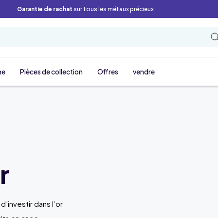
Garantie de rachat
sur tous les métaux précieux
ne
Pièces de collection
Offres
vendre
r
’investir dans l’or