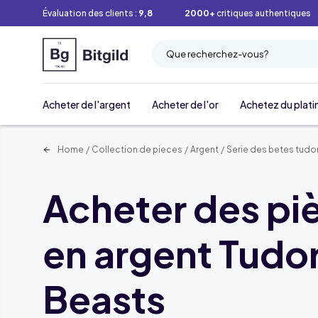
Évaluation des clients :
9,8
2000+
critiques authentiques
Que recherchez-vous?
Acheter de l'argent
Acheter de l'or
Achetez du plati
Home
/
Collection de pieces
/
Argent
/
Serie des betes tudo
Acheter des pi
en argent Tudo
Beasts