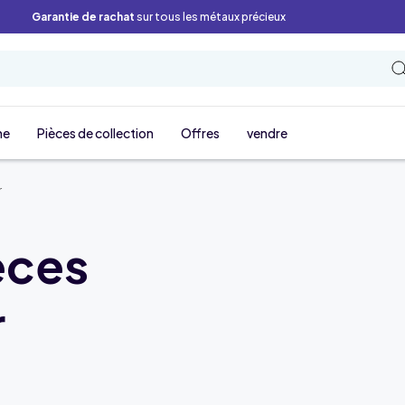
Garantie de rachat
sur tous les métaux précieux
ne
Pièces de collection
Offres
vendre
r
èces
r