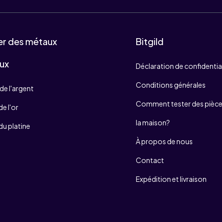
er des métaux
Bitgild
ux
Déclaration de confidentia
Conditions générales
de l'argent
Comment tester des pièces
e l'or
la maison?
du platine
À propos de nous
Contact
Expédition et livraison