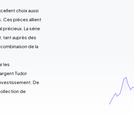
cellent choix aussi
. Ces pièces allient
l précieux. La série
, tant auprès des
 combinaison de la
r les
 argent Tudor
d’investissement. De
collection de