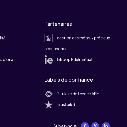
Partenaires
lité
gestion des métaux précieux
néerlandais
 d'or à
Inkoop Edelmetaal
Labels de confiance
Titulaire de licence AFM
Trustpilot
Suivez-nous