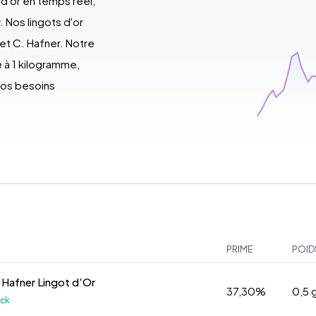
x d'or en temps réel,
. Nos lingots d'or
et C. Hafner. Notre
 à 1 kilogramme,
vos besoins
PRIME
POID
 Hafner Lingot d'Or
37,30%
0,5
ock