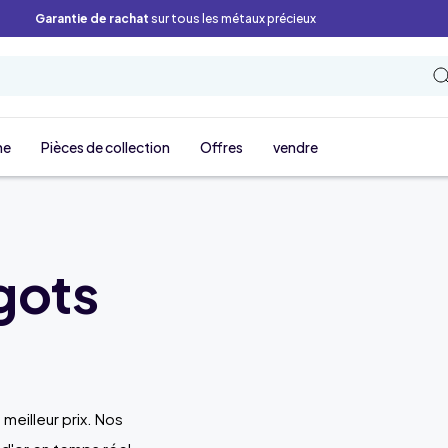
Garantie de rachat
sur tous les métaux précieux
ne
Pièces de collection
Offres
vendre
gots
 meilleur prix. Nos