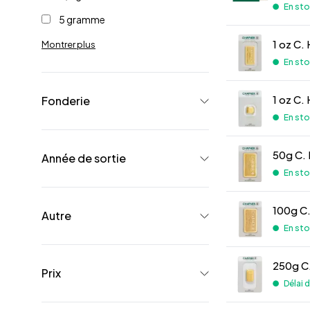
En st
5 gramme
1 oz C.
Montrer plus
En st
1 oz C.
Fonderie
En st
50g C. 
Année de sortie
En st
100g C.
Autre
En st
250g C.
Prix
Délai d