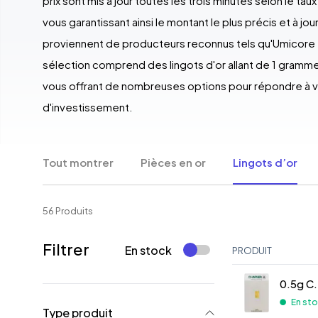
prix sont mis à jour toutes les trois minutes selon le tau
vous garantissant ainsi le montant le plus précis et à jour
proviennent de producteurs reconnus tels qu'Umicore 
sélection comprend des lingots d'or allant de 1 gramme
vous offrant de nombreuses options pour répondre à 
d'investissement.
Tout montrer
Pièces en or
Lingots d’or
56 Produits
Filtrer
En stock
PRODUIT
0.5g C.
En st
Type produit