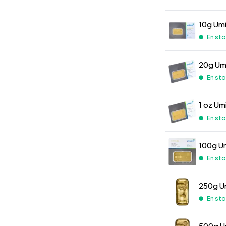
10g Umi
En st
20g Umi
En st
1 oz Um
En st
100g Um
En st
250g Um
En st
500g U