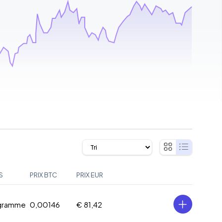
S
PRIX BTC
PRIX EUR
 gramme
0,00146
€ 81,42