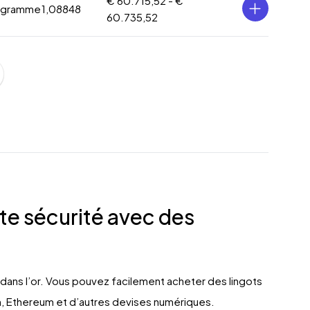
€ 60.715,52 -
€
 gramme
1,08848
60.735,52
ute sécurité avec des
r dans l’or. Vous pouvez facilement acheter des lingots
n, Ethereum et d’autres devises numériques.