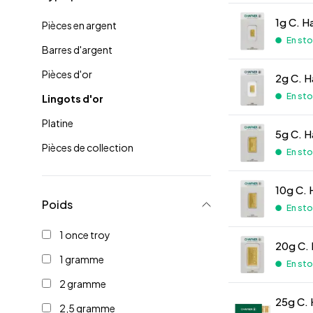
1g C. H
Pièces en argent
En st
Barres d'argent
Pièces d'or
2g C. H
En st
Lingots d'or
Platine
5g C. H
Pièces de collection
En st
10g C. 
Poids
En st
1 once troy
20g C. 
1 gramme
En st
2 gramme
25g C. 
2,5 gramme