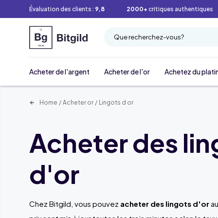
Évaluation des clients :
9,8
2000+
critiques authentiques
Que recherchez-vous?
Acheter de l'argent
Acheter de l'or
Achetez du plati
Home
/
Acheter or
/
Lingots d or
Acheter des lin
d'or
Chez Bitgild, vous pouvez
acheter des lingots d'or
au