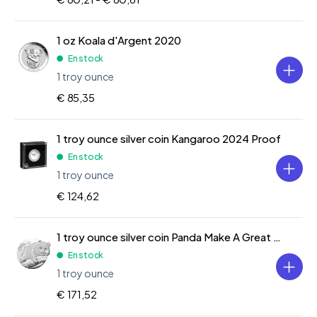
1 oz Koala d'Argent 2020
En stock
1 troy ounce
€ 85,35
1 troy ounce silver coin Kangaroo 2024 Proof
En stock
1 troy ounce
€ 124,62
1 troy ounce silver coin Panda Make A Great Figure 2022
En stock
1 troy ounce
€ 171,52