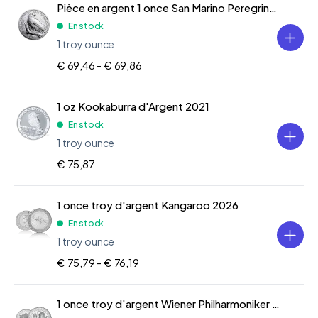
Pièce en argent 1 once San Marino Peregrine Falcon
En stock
1 troy ounce
€ 69,46 -
€ 69,86
1 oz Kookaburra d'Argent 2021
En stock
1 troy ounce
€ 75,87
1 once troy d'argent Kangaroo 2026
En stock
1 troy ounce
€ 75,79 -
€ 76,19
1 once troy d'argent Wiener Philharmoniker 2026