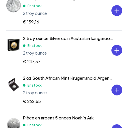
En stock
2 troy ounce
€ 159,16
2 troy ounce Silver coin Australian kangaroo 2022 reverse gilded
En stock
2 troy ounce
€ 247,57
2 oz South African Mint Krugerrand d'Argent Proof 2023
En stock
2 troy ounce
€ 262,65
Pièce en argent 5 onces Noah’s Ark
En stock