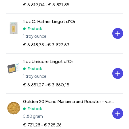
€ 3.819,04 -
€ 3.821,85
1 oz C. Hafner Lingot d'Or
En stock
1 troy ounce
€ 3.818,75 -
€ 3.827,63
1 oz Umicore Lingot d'Or
En stock
1 troy ounce
€ 3.851,27 -
€ 3.860,15
Golden 20 Franc Marianna and Rooster - various years
En stock
5,80 gram
€ 721,28 -
€ 725,26