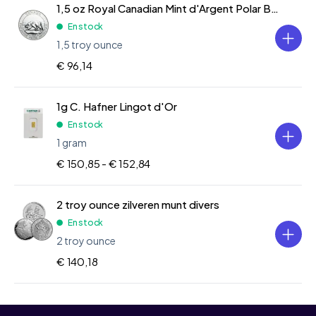
1,5 oz Royal Canadian Mint d'Argent Polar Bear 2013
En stock
1,5 troy ounce
€ 96,14
1g C. Hafner Lingot d'Or
En stock
1 gram
€ 150,85 -
€ 152,84
2 troy ounce zilveren munt divers
En stock
2 troy ounce
€ 140,18