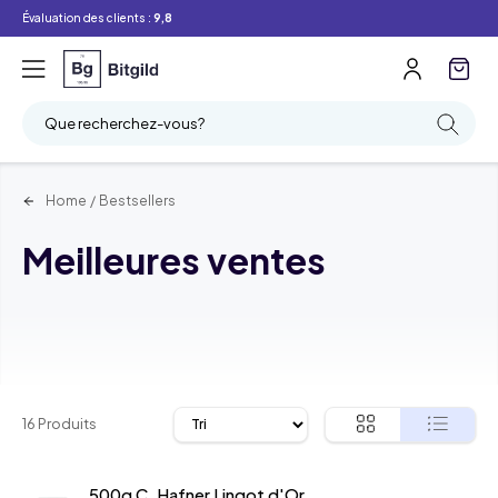
Évaluation des clients :
9,8
Filtre
Recherche
Que recherchez-vous?
Home
/
Bestsellers
Meilleures ventes
16 Produits
500g C. Hafner Lingot d'Or