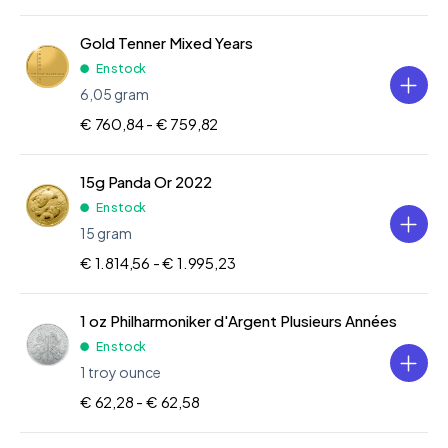
Gold Tenner Mixed Years
En stock
6,05 gram
€ 760,84 -
€ 759,82
15g Panda Or 2022
En stock
15 gram
€ 1.814,56 -
€ 1.995,23
1 oz Philharmoniker d'Argent Plusieurs Années
En stock
1 troy ounce
€ 62,28 -
€ 62,58