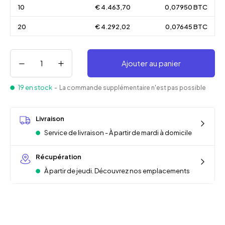
10
€ 4.463,70
0,07950 BTC
20
€ 4.292,02
0,07645 BTC
Ajouter au panier
19 en stock
- La commande supplémentaire n'est pas possible
Livraison
Service de livraison - À partir de mardi à domicile
Récupération
À partir de jeudi. Découvrez nos emplacements