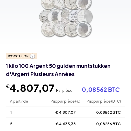
D'OCCASION
1 kilo 100 Argent 50 gulden muntstukken
d'Argent Plusieurs Années
4.807,07
€
0,08562 BTC
Par pièce
À partir de
Prix par pièce (€)
Prix par pièce (BTC)
1
€ 4.807,07
0,08562 BTC
5
€ 4.635,38
0,08256 BTC