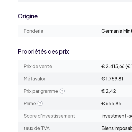
Origine
Fonderie
Germania Min
Propriétés des prix
Prix de vente
€ 2.415,66
(€ 
Métavalor
€ 1.759,81
Prix par gramme
€ 2,42
Prime
€ 655,85
Score d'investissement
Investment-sc
taux de TVA
Biens imposa