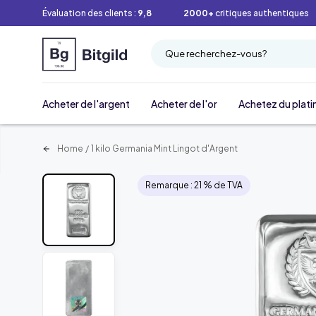
Évaluation des clients :
9,8
2000+
critiques authentiques
Que recherchez-vous?
Acheter de l'argent
Acheter de l'or
Achetez du plati
Home
/
1 kilo Germania Mint Lingot d'Argent
Remarque : 21 % de TVA