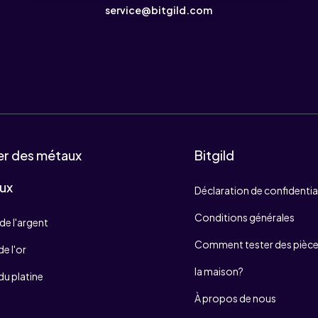
service@bitgild.com
er des métaux
Bitgild
ux
Déclaration de confidentia
Conditions générales
de l'argent
Comment tester des pièces
e l'or
la maison?
du platine
À propos de nous