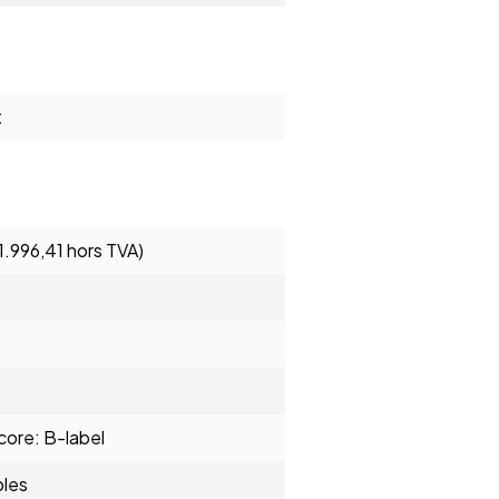
t
1.996,41 hors TVA)
ore: B-label
bles