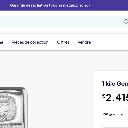
Garantie de rachat
sur tous les métaux précieux
ne
Pièces de collection
Offres
vendre
1 kilo Ge
2.41
€
100 gramme