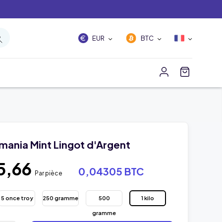
EUR
BTC
rmania Mint Lingot d'Argent
5,66
0,04305 BTC
Par pièce
5 once troy
250 gramme
500
1 kilo
gramme