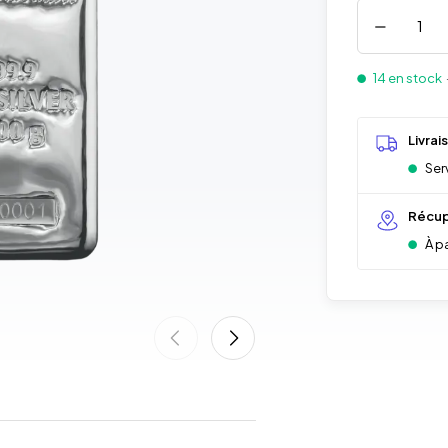
14 en stock
Livrai
Serv
Récup
À p