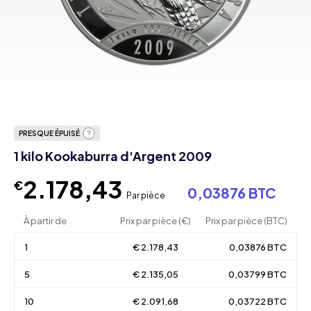
PRESQUE ÉPUISÉ
1 kilo Kookaburra d'Argent 2009
2.178,43
€
0,03876 BTC
Par pièce
À partir de
Prix par pièce (€)
Prix par pièce (BTC)
1
€ 2.178,43
0,03876 BTC
5
€ 2.135,05
0,03799 BTC
10
€ 2.091,68
0,03722 BTC