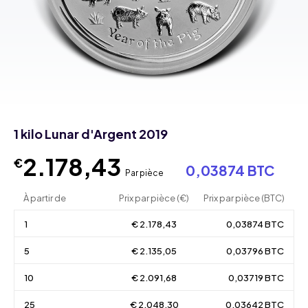
1 kilo Lunar d'Argent 2019
2.178,43
€
0,03874 BTC
Par pièce
À partir de
Prix par pièce (€)
Prix par pièce (BTC)
1
€ 2.178,43
0,03874 BTC
5
€ 2.135,05
0,03796 BTC
10
€ 2.091,68
0,03719 BTC
25
€ 2.048,30
0,03642 BTC