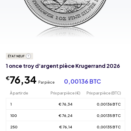
ÉTAT NEUF
1 once troy d'argent pièce Krugerrand 2026
76,34
€
0,00136 BTC
Par pièce
À partir de
Prix par pièce (€)
Prix par pièce (BTC)
1
€ 76,34
0,00136 BTC
100
€ 76,24
0,00135 BTC
250
€ 76,14
0,00135 BTC