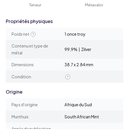
Teneur
Métavalor
Propriétés physiques
Poids net
1 once troy
Contenu et type de
99,9% | Zilver
métal
Dimensions
38.7 x 2.84 mm
Condition
Origine
Pays d'origine
Afrique du Sud
Munthuis
South African Mint
Année de publication