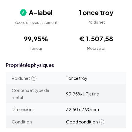
A-label
1 once troy
Poids net
Score d'investissement
99,95%
€ 1.507,58
Teneur
Métavalor
Propriétés physiques
Poids net
1 once troy
Contenu et type de
99,95% | Platine
métal
Dimensions
32.60 x 2.90 mm
Condition
Good condition