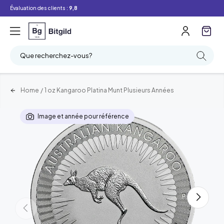
Évaluation des clients :
9,8
Que recherchez-vous?
Home
/
1 oz Kangaroo Platina Munt Plusieurs Années
Image et année pour référence