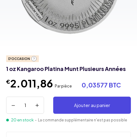
D'OCCASION
1 oz Kangaroo Platina Munt Plusieurs Années
2.011,86
€
0,03577 BTC
Par pièce
Ajouter au panier
20 en stock
- La commande supplémentaire n'est pas possible