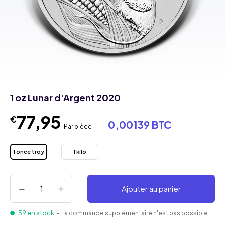
1 oz Lunar d'Argent 2020
77,95
€
0,00139 BTC
Par pièce
1 once troy
1 kilo
Ajouter au panier
59 en stock
- La commande supplémentaire n'est pas possible