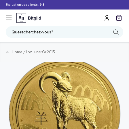
Évaluation des clients :
9,8
Que recherchez-vous?
Home
/
1 oz Lunar Or 2015